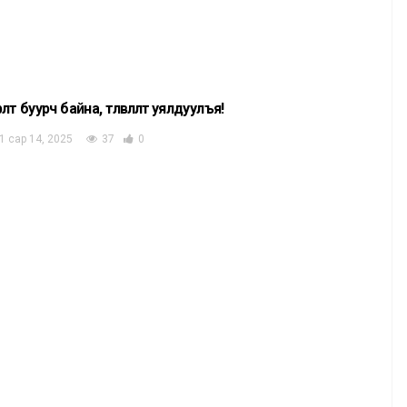
рөлт буурч байна, төлөвлөлтөө уялдуулъя!
1 сар 14, 2025
37
0