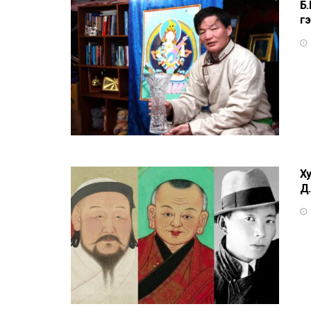
Б.
гэ
Ху
Д.