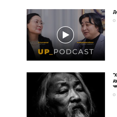
Д
“Х
ду
ч