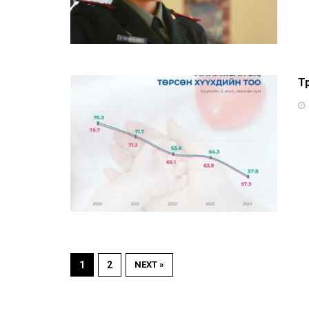
Тө
1
2
NEXT »