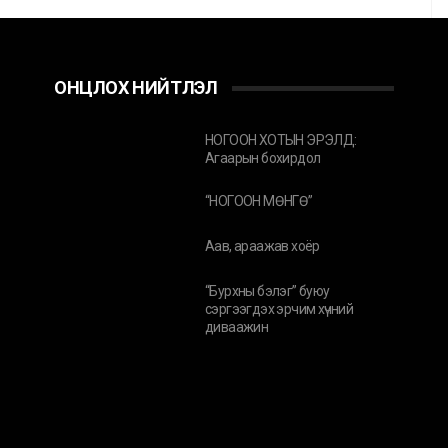
ОНЦЛОХ НИЙТЛЭЛ
НОГООН ХОТЫН ЭРЭЛД:
Агаарын бохирдол
“НОГООН МӨНГӨ”
Аав, араажав хоёр
“Бурхны бэлэг” буюу
сэргээгдэх эрчим хүчний
диваажин