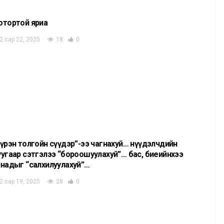
отортой яриа
2 сар 22, 2025
18
0
үрэн толгойн сүүдэр”-ээ чагнахуй… нүүдэлчдийн
угаар сэтгэлээ “бороошуулахуй”… бас, биеийнхээ
инадыг “салхилуулахуй”…
2 сар 19, 2025
28
0