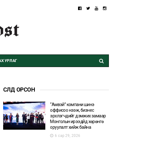
Х УРЛАГ
СҮҮЛД ОРСОН
“Амвэй” компани шинэ
оффисоо нээж, бизнес
эрхлэгчдийг дэмжих замаар
Монголын ирээдүйд хөрөнгө
оруулалт хийж байна
6 сар 29, 2026