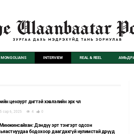
MONGOLIANS
INTERVIEW
REAL & REEL
АМЬДРА
рийн цензурт дөнгөтэй хэвлэлийн эрх чөлөө
5 сар 6, 2025
4
0
.Минжинсайхан: Дэндүү эрт тэнгэрт одсон
ьяастнуудаа бодохоор даагдахгүй нулимстай өдрүүд