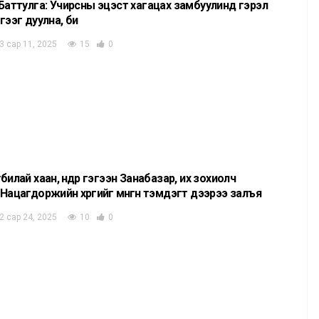
Баттулга: Учирсны эцэст хагацах замбуулинд гэрэл
гээг дуулна, би
3 сар 11, 2025
15
0
билай хаан, өндөр гэгээн Занабазар, их зохиолч
Нацагдоржийн хөргийг мөнгөн тэмдэгт дээрээ залъя
2 сар 24, 2025
10
0