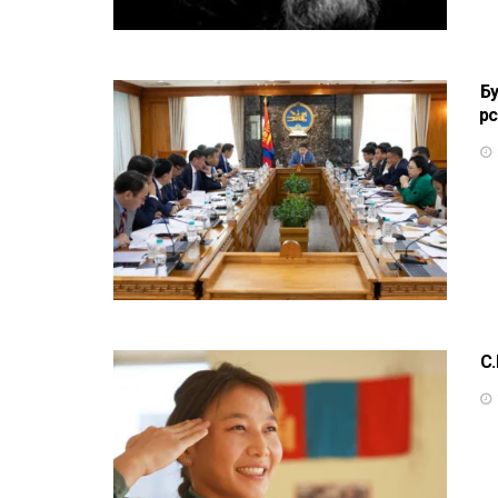
Б
өө
С