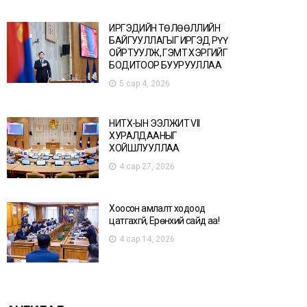
ИРГЭДИЙН ТӨЛӨӨЛЛИЙН
БАЙГУУЛЛАГЫГ ИРГЭД РҮҮ
ОЙРТУУЛЖ, ГЭМТ ХЭРГИЙГ
БОДИТООР БУУРУУЛЛАА
5 сар 4, 2026
НИТХ-ЫН ЭЭЛЖИТ VII
ХУРАЛДААНЫГ
ХОЙШЛУУЛЛАА
4 сар 27, 2026
Хоосон амлалт ходоод
цатгахгүй, Ерөнхий сайд аа!
4 сар 14, 2026