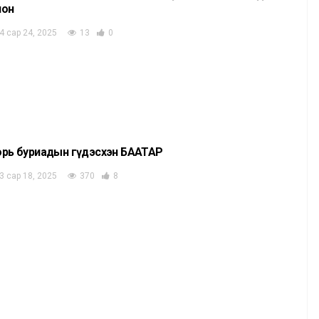
лон
4 сар 24, 2025
13
0
орь буриадын гүдэсхэн БААТАР
3 сар 18, 2025
370
8