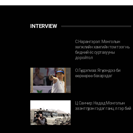
INTERVIEW
С.Нарангэрэл: Монголын
хөгжлийн хамгийн том тээг нь
бидний ёс суртахууны
доройтол
О.Гүндэгмаа: Яг үнэндээ би
өөрөөрөө бахархдаг
Ц.Санчир: Надад Монголын
эзэнт гүрэн гэдэг ганц л гэр бий