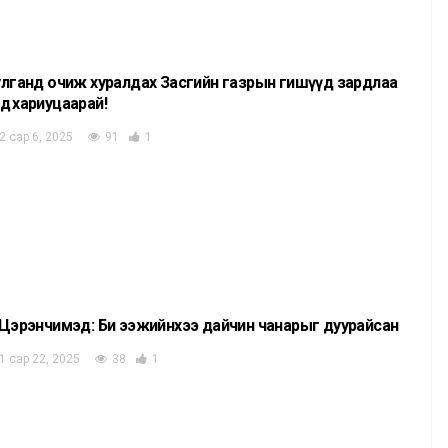
улганд очиж хуралдах Засгийн газрын гишүүд зардлаа
рсдөө хариуцаарай!
2 сар 6, 2025
91
1
.Цэрэнчимэд: Би ээжийнхээ дайчин чанарыг дуурайсан
1 сар 22, 2025
38
1