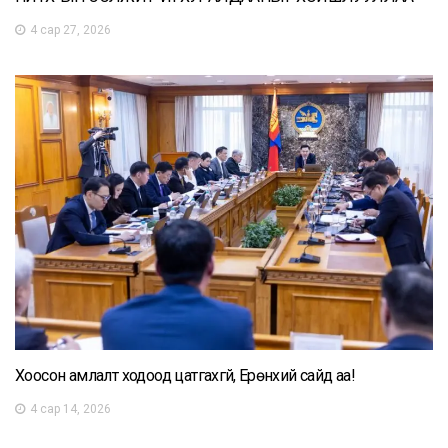
4 сар 27, 2026
Хоосон амлалт ходоод цатгахгүй, Ерөнхий сайд аа!
4 сар 14, 2026