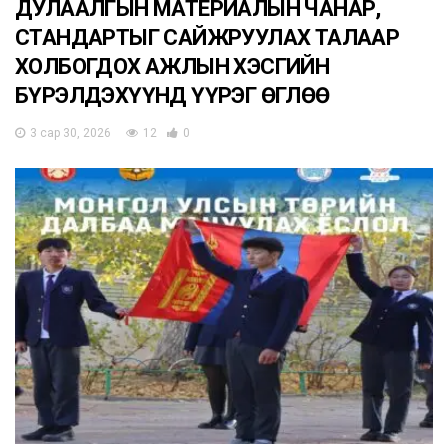
ДУЛААЛГЫН МАТЕРИАЛЫН ЧАНАР,
СТАНДАРТЫГ САЙЖРУУЛАХ ТАЛААР
ХОЛБОГДОХ АЖЛЫН ХЭСГИЙН
БҮРЭЛДЭХҮҮНД ҮҮРЭГ ӨГЛӨӨ
3 сар 30, 2026
12
0