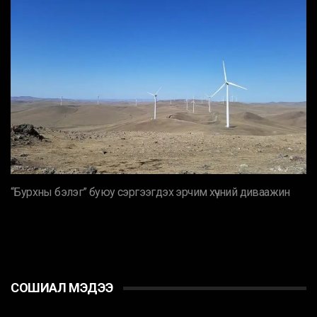
“Бурхны бэлэг” буюу сэргээгдэх эрчим хүчний диваажин
СОШИАЛ МЭДЭЭ