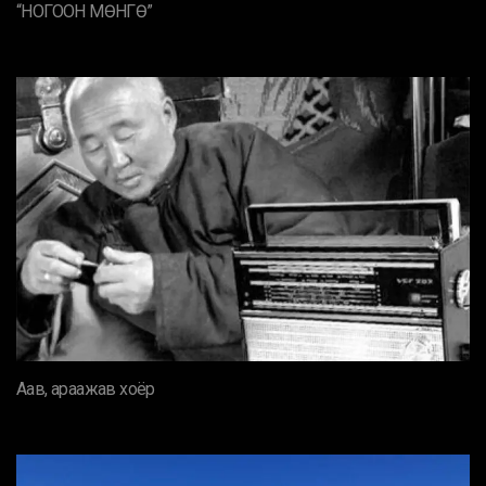
“НОГООН МӨНГӨ”
Аав, араажав хоёр