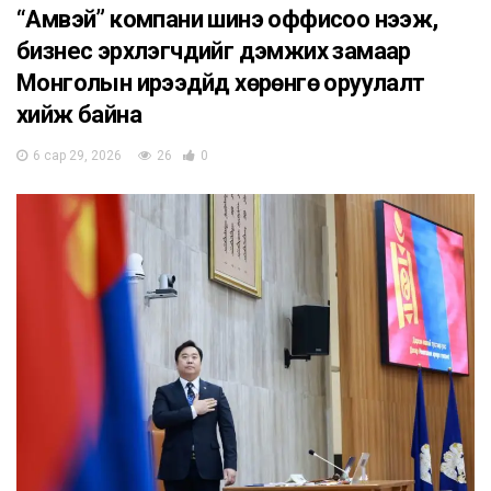
“Амвэй” компани шинэ оффисоо нээж,
бизнес эрхлэгчдийг дэмжих замаар
Монголын ирээдүйд хөрөнгө оруулалт
хийж байна
6 сар 29, 2026
26
0