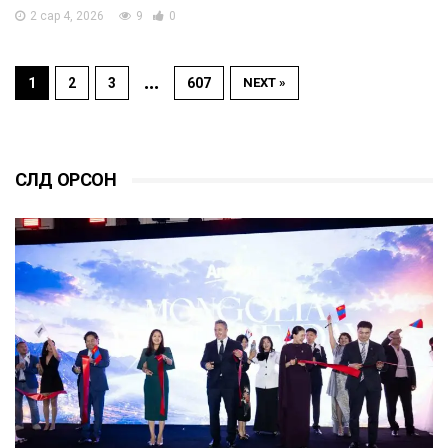
2 сар 4, 2026
9
0
…
1
2
3
607
NEXT »
СҮҮЛД ОРСОН