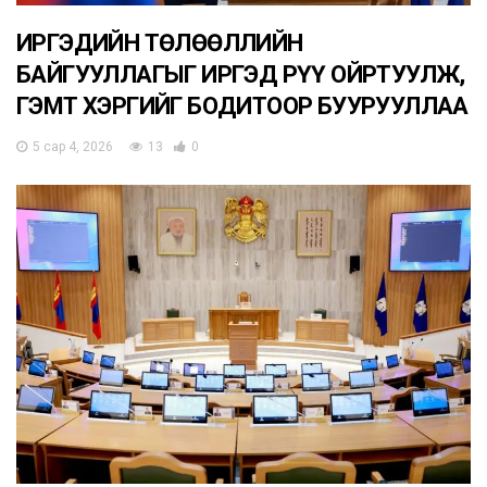
ИРГЭДИЙН ТӨЛӨӨЛЛИЙН
БАЙГУУЛЛАГЫГ ИРГЭД РҮҮ ОЙРТУУЛЖ,
ГЭМТ ХЭРГИЙГ БОДИТООР БУУРУУЛЛАА
5 сар 4, 2026
13
0