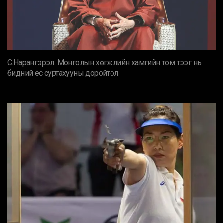
С.Нарангэрэл: Монголын хөгжлийн хамгийн том тээг нь
бидний ёс суртахууны доройтол