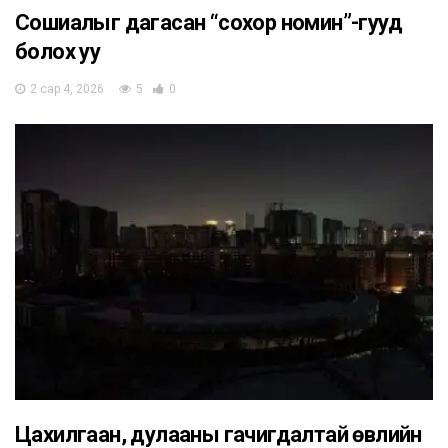
Сошиалыг дагасан “сохор номин”-гууд
болох уу
2 сар 4, 2026
5
0
Цахилгаан, дулааны гачигдалтай өвлийн