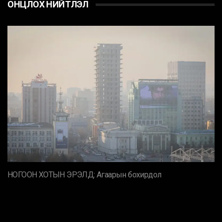
ОНЦЛОХ НИЙТЛЭЛ
НОГООН ХОТЫН ЭРЭЛД: Агаарын бохирдол