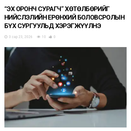
“ЭХ ОРОНЧ СУРАГЧ” ХӨТӨЛБӨРИЙГ
НИЙСЛЭЛИЙН ЕРӨНХИЙ БОЛОВСРОЛЫН
БҮХ СУРГУУЛЬД ХЭРЭГЖҮҮЛНЭ
3 сар 23, 2026
10
0