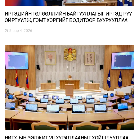
ИРГЭДИЙН ТӨЛӨӨЛЛИЙН БАЙГУУЛЛАГЫГ ИРГЭД РҮҮ
ОЙРТУУЛЖ, ГЭМТ ХЭРГИЙГ БОДИТООР БУУРУУЛЛАА
5 сар 4, 2026
НИТХ-ЫН ЭЭЛЖИТ VII ХУРАЛДААНЫГ ХОЙШЛУУЛЛАА