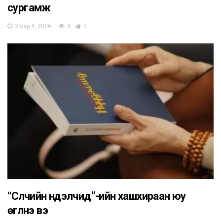
сургамж
2 сар 4, 2026
9
0
“Сүүлчийн нүүдэлчид”-ийн хашхираан юу
өгүүлнэ вэ