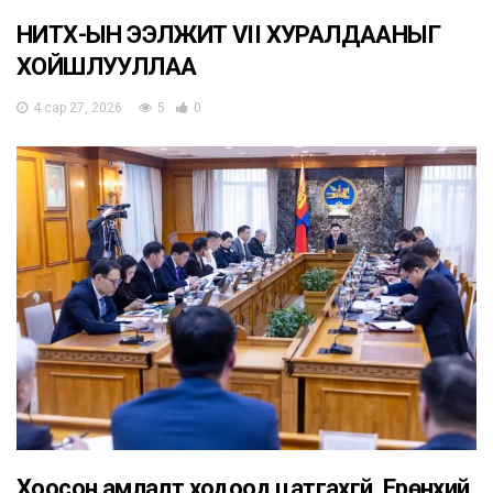
НИТХ-ЫН ЭЭЛЖИТ VII ХУРАЛДААНЫГ
ХОЙШЛУУЛЛАА
4 сар 27, 2026
5
0
Хоосон амлалт ходоод цатгахгүй, Ерөнхий