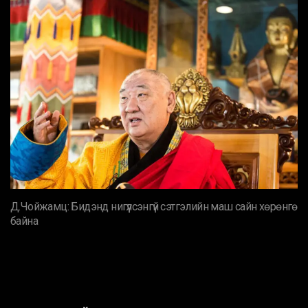
Д.Чойжамц: Бидэнд нигүүлсэнгүй сэтгэлийн маш сайн хөрөнгө
байна