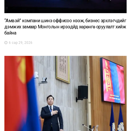
“Амвэй” компани шинэ оффисоо нээж, бизнес эрхлэгчдийг
дэмжих замаар Монголын ирээдүйд хөрөнгө оруулалт хийж
байна
6 сар 29, 2026