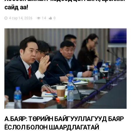
сайд аа!
4 сар 14, 2026
14
0
А.БАЯР: ТӨРИЙН БАЙГУУЛЛАГУУД БАЯР
ЁСЛОЛ БОЛОН ШААРДЛАГАТАЙ