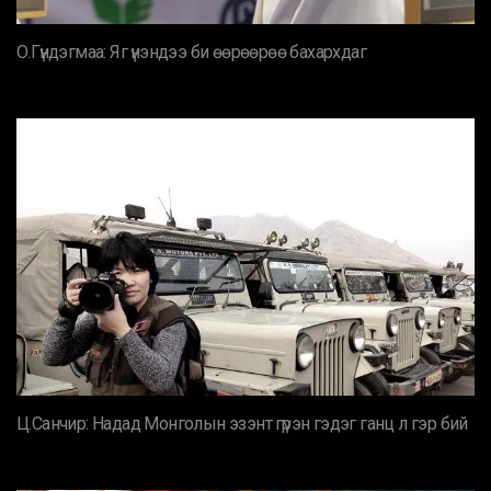
О.Гүндэгмаа: Яг үнэндээ би өөрөөрөө бахархдаг
Ц.Санчир: Надад Монголын эзэнт гүрэн гэдэг ганц л гэр бий