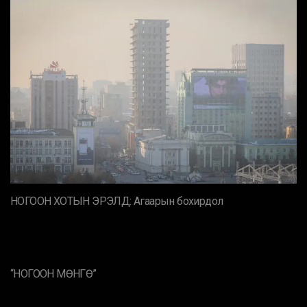
НОГООН ХОТЫН ЭРЭЛД: Агаарын бохирдол
“НОГООН МӨНГӨ”