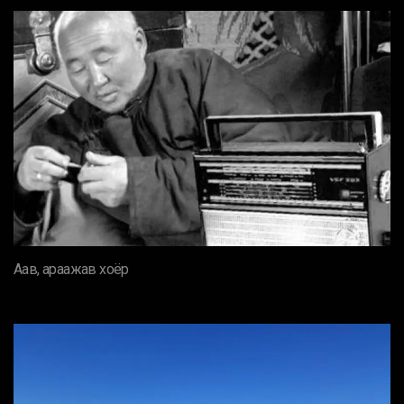
Аав, араажав хоёр