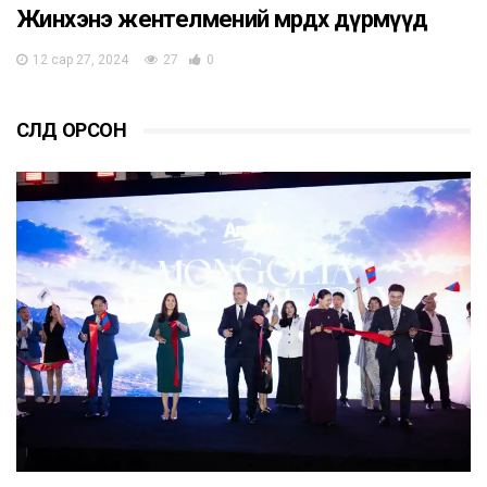
Жинхэнэ жентелмений мөрдөх дүрмүүд
12 сар 27, 2024
27
0
СҮҮЛД ОРСОН