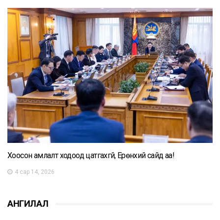
Хоосон амлалт ходоод цатгахгүй, Ерөнхий сайд аа!
4 сар 14, 2026
АНГИЛАЛ