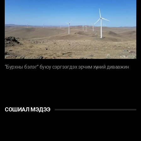
“Бурхны бэлэг” буюу сэргээгдэх эрчим хүчний диваажин
СОШИАЛ МЭДЭЭ