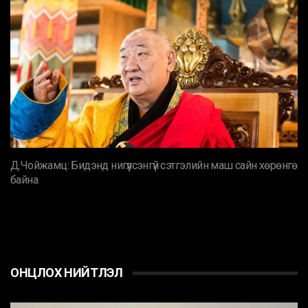
Д.Чойжамц: Бидэнд нигүүлсэнгүй сэтгэлийн маш сайн хөрөнгө
байна
ОНЦЛОХ НИЙТЛЭЛ