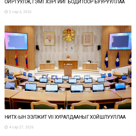
ОЙРТУУЛЖ, ГЭМТ ХЭРГИЙГ БОДИТООР БУУРУУЛЛАА
5 сар 4, 2026
НИТХ-ЫН ЭЭЛЖИТ VII ХУРАЛДААНЫГ ХОЙШЛУУЛЛАА
4 сар 27, 2026