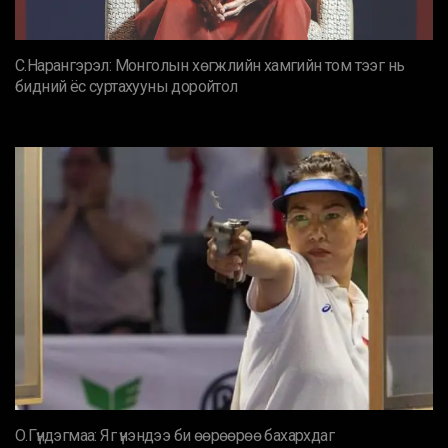
С.Нарангэрэл: Монголын хөгжлийн хамгийн том тээг нь
бидний ёс суртахууны доройтол
О.Гүндэгмаа: Яг үнэндээ би өөрөөрөө бахархдаг