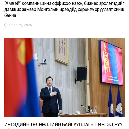
“Амвэй” компани шинэ оффисоо нээж, бизнес эрхлэгчдийг
дэмжих замаар Монголын ирээдүйд хөрөнгө оруулалт хийж
байна
6 сар 29, 2026
ИРГЭДИЙН ТӨЛӨӨЛЛИЙН БАЙГУУЛЛАГЫГ ИРГЭД РҮҮ