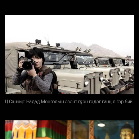
Ц.Санчир: Надад Монголын эзэнт гүрэн гэдэг ганц л гэр бий