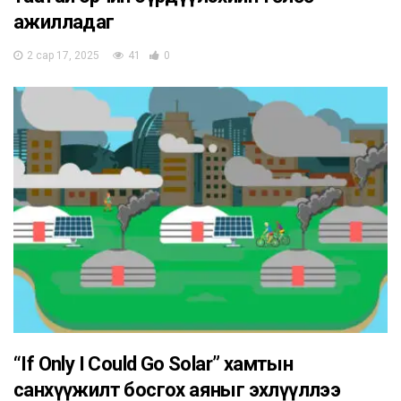
ажилладаг
2 сар 17, 2025
41
0
“If Only I Could Go Solar” хамтын
санхүүжилт босгох аяныг эхлүүллээ