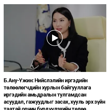
Б.Ану-Үжин: Нийслэлийн иргэдийн
төлөөлөгчдийн хурлын байгууллага
иргэдийн амьдралын тулгамдсан
асуудал, гажуудлыг засах, хууль эрх зүйн
таатай орчин бүрдүүлэхийн төлөө