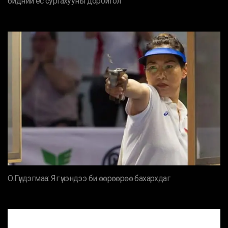
бидний ёс суртахууны доройтол
О.Гүндэгмаа: Яг үнэндээ би өөрөөрөө бахархдаг