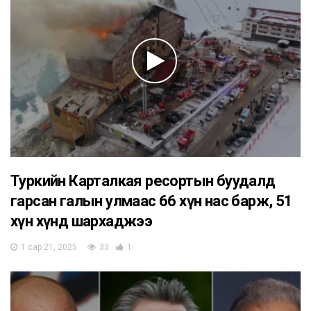
Туркийн Карталкая ресортын буудалд
гарсан галын улмаас 66 хүн нас барж, 51
хүн хүнд шархаджээ
1 сар 21, 2025
33
1