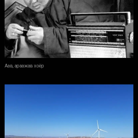
Аав, араажав хоёр