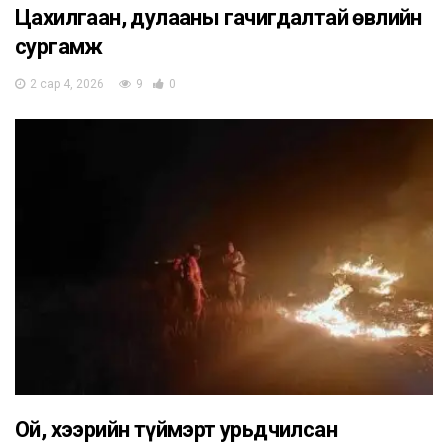
Цахилгаан, дулааны гачигдалтай өвлийн
сургамж
2 сар 4, 2026
9
0
Ой, хээрийн түймэрт урьдчилсан