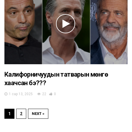
Калифорничуудын татварын мөнгө
хаачсан бэ???
1 сар 13, 2025
22
0
1
2
NEXT »