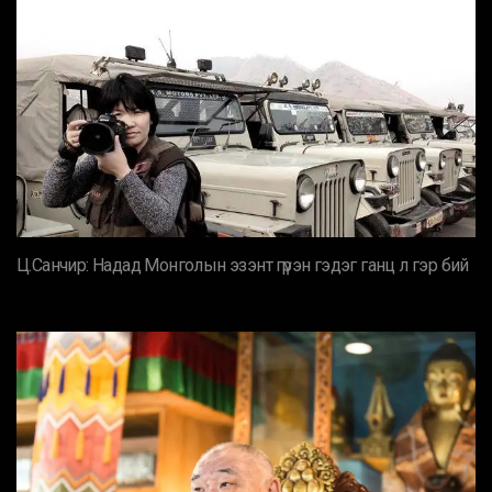
Ц.Санчир: Надад Монголын эзэнт гүрэн гэдэг ганц л гэр бий