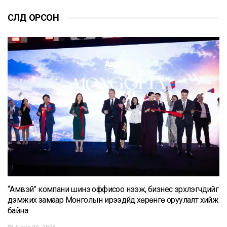
СҮҮЛД ОРСОН
“Амвэй” компани шинэ оффисоо нээж, бизнес эрхлэгчдийг
дэмжих замаар Монголын ирээдүйд хөрөнгө оруулалт хийж
байна