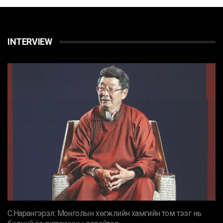
INTERVIEW
С.Нарангэрэл: Монголын хөгжлийн хамгийн том тээг нь