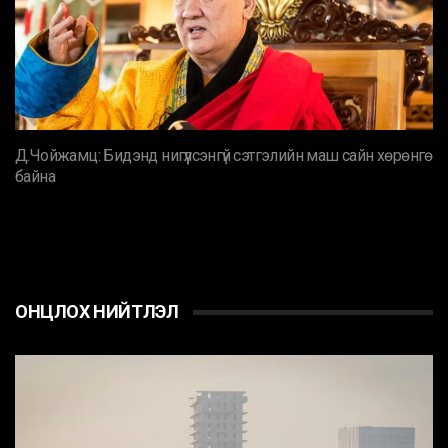
Д.Чойжамц: Бидэнд нигүүлсэнгүй сэтгэлийн маш сайн хөрөнгө
байна
ОНЦЛОХ НИЙТЛЭЛ