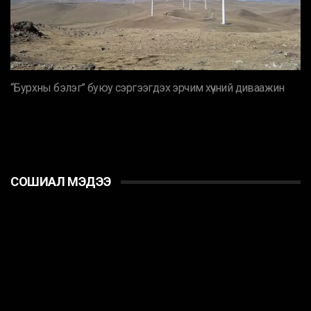
“Бурхны бэлэг” буюу сэргээгдэх эрчим хүчний диваажин
СОШИАЛ МЭДЭЭ