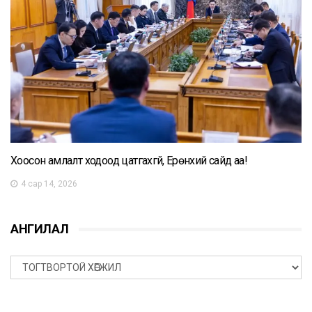
Хоосон амлалт ходоод цатгахгүй, Ерөнхий сайд аа!
4 сар 14, 2026
АНГИЛАЛ