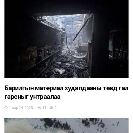
Барилгын материал худалдааны төвд гал
гарсныг унтраалаа
1 сар 24, 2025
11
0