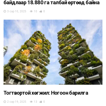
байдлаар 18.880 га талбай өртөөд байна
3 сар 10, 2025
10
0
Тогтвортой хөгжил: Ногоон барилга
2 сар 19, 2025
13
0