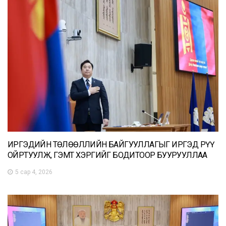
ИРГЭДИЙН ТӨЛӨӨЛЛИЙН БАЙГУУЛЛАГЫГ ИРГЭД РҮҮ
ОЙРТУУЛЖ, ГЭМТ ХЭРГИЙГ БОДИТООР БУУРУУЛЛАА
5 сар 4, 2026