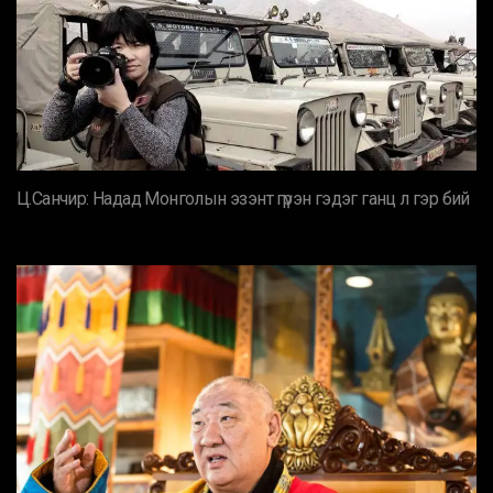
Ц.Санчир: Надад Монголын эзэнт гүрэн гэдэг ганц л гэр бий