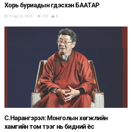
Хорь буриадын гүдэсхэн БААТАР
3 сар 18, 2025
370
8
С.Нарангэрэл: Монголын хөгжлийн
хамгийн том тээг нь бидний ёс