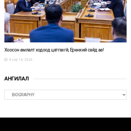
Хоосон амлалт ходоод цатгахгүй, Ерөнхий сайд аа!
4 сар 14, 2026
АНГИЛАЛ