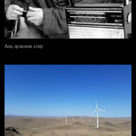
Аав, араажав хоёр