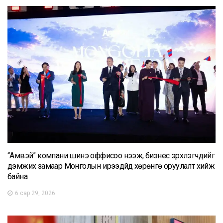
“Амвэй” компани шинэ оффисоо нээж, бизнес эрхлэгчдийг
дэмжих замаар Монголын ирээдүйд хөрөнгө оруулалт хийж
байна
6 сар 29, 2026