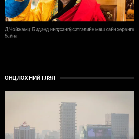
Д.Чойжамц: Бидэнд нигүүлсэнгүй сэтгэлийн маш сайн хөрөнгө
байна
ОНЦЛОХ НИЙТЛЭЛ