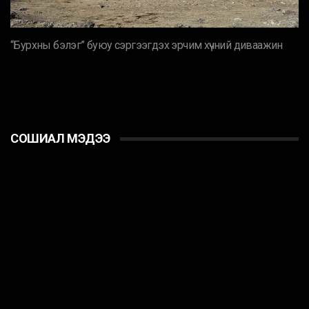
“Бурхны бэлэг” буюу сэргээгдэх эрчим хүчний диваажин
СОШИАЛ МЭДЭЭ