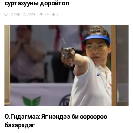
суртахууны доройтол
12 сар 12, 2024
94
2
О.Гүндэгмаа: Яг үнэндээ би өөрөөрөө
бахархдаг