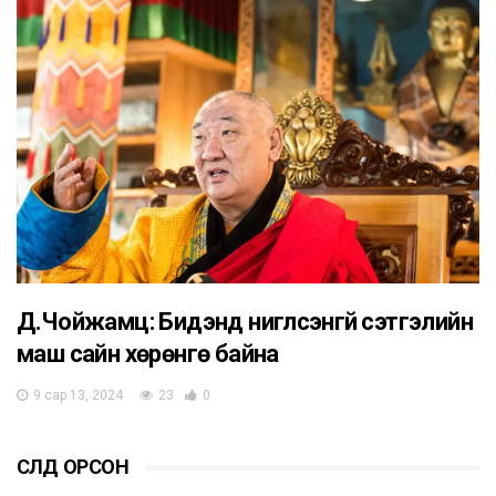
Д.Чойжамц: Бидэнд нигүүлсэнгүй сэтгэлийн
маш сайн хөрөнгө байна
9 сар 13, 2024
23
0
СҮҮЛД ОРСОН