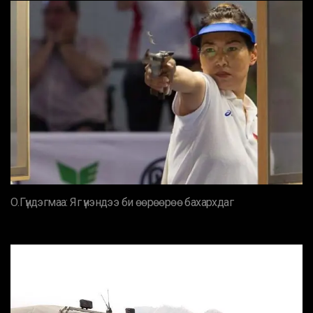
О.Гүндэгмаа: Яг үнэндээ би өөрөөрөө бахархдаг