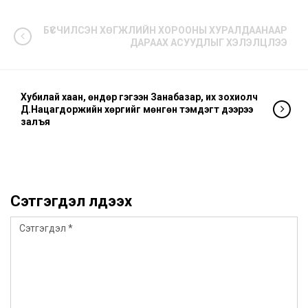
БҮСЧИЛСЭН ХӨГЖЛИЙН ХОРООНЫ ХУРАЛДААНААР
ДАРААХ АСУУДЛЫГ ХЭЛЭЛЦЛЭЭ
Хубилай хаан, өндөр гэгээн Занабазар, их зохиолч
Д.Нацагдоржийн хөргийг мөнгөн тэмдэгт дээрээ
залъя
Сэтгэгдэл үлдээх