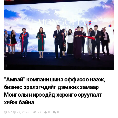
“Амвэй” компани шинэ оффисоо нээж,
бизнес эрхлэгчдийг дэмжих замаар
Монголын ирээдүйд хөрөнгө оруулалт
хийж байна
6 сар 29, 2026
27
0
0