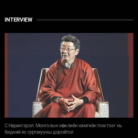
INTERVIEW
С.Нарангэрэл: Монголын хөгжлийн хамгийн том тээг нь
бидний ёс суртахууны доройтол