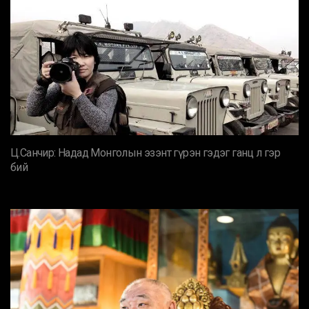
Ц.Санчир: Надад Монголын эзэнт гүрэн гэдэг ганц л гэр
бий