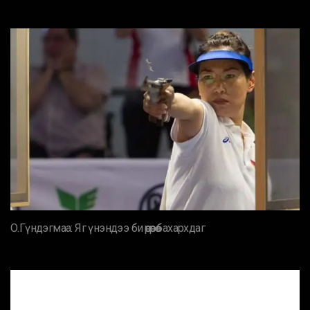
О.Гүндэгмаа: Яг үнэндээ би өөрөөрөө бахархдаг