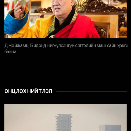
Д.Чойжамц: Бидэнд нигүүлсэнгүй сэтгэлийн маш сайн хөрөнгө
байна
ОНЦЛОХ НИЙТЛЭЛ