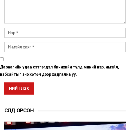
Дараагийн удаа сэтгэгдэл бичихийн тулд миний нэр, имэйл,
вэбсайтыг энэ хөтөч дээр хадгална уу.
НИЙТЛЭХ
СҮҮЛД ОРСОН