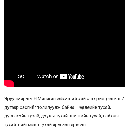
Яруу найрагч Н.Минжинсайхантай хийсэн ярилцлагын 2
дугаар хэсгийг толилуулж байна. Нөхөрлөлийн тухай,
дурсахуйн тухай, дууны тухай, шүлгийн тухай, сайхны
тухай, нийгмийн тухай ярьсаан ярьсан.