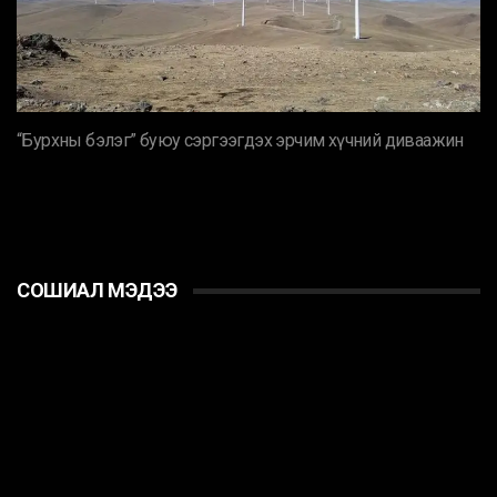
“Бурхны бэлэг” буюу сэргээгдэх эрчим хүчний диваажин
СОШИАЛ МЭДЭЭ