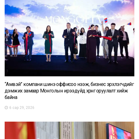
“Амвэй” компани шинэ оффисоо нээж, бизнес эрхлэгчдийг
дэмжих замаар Монголын ирээдүйд хөрөнгө оруулалт хийж
байна
6 сар 29, 2026