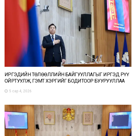
ИРГЭДИЙН ТӨЛӨӨЛЛИЙН БАЙГУУЛЛАГЫГ ИРГЭД РҮҮ
ОЙРТУУЛЖ, ГЭМТ ХЭРГИЙГ БОДИТООР БУУРУУЛЛАА
5 сар 4, 2026