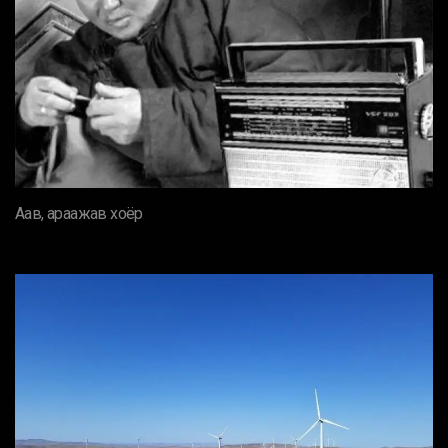
Аав, араажав хоёр