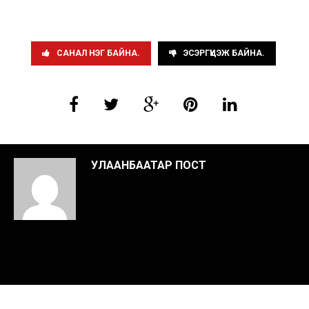
САНАЛ НЭГ БАЙНА.
ЭСЭРГҮҮЦЭЖ БАЙНА.
УЛААНБААТАР ПОСТ