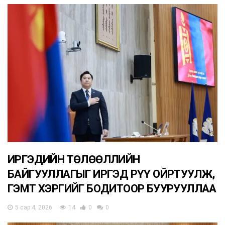
ИРГЭДИЙН ТӨЛӨӨЛЛИЙН
БАЙГУУЛЛАГЫГ ИРГЭД РҮҮ ОЙРТУУЛЖ,
ГЭМТ ХЭРГИЙГ БОДИТООР БУУРУУЛЛАА
5 сар 4, 2026
14
0
0