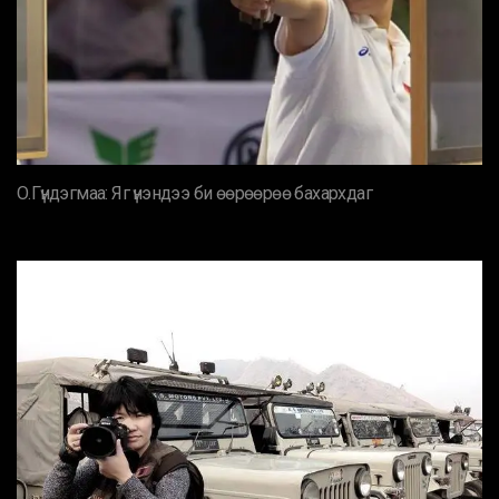
О.Гүндэгмаа: Яг үнэндээ би өөрөөрөө бахархдаг