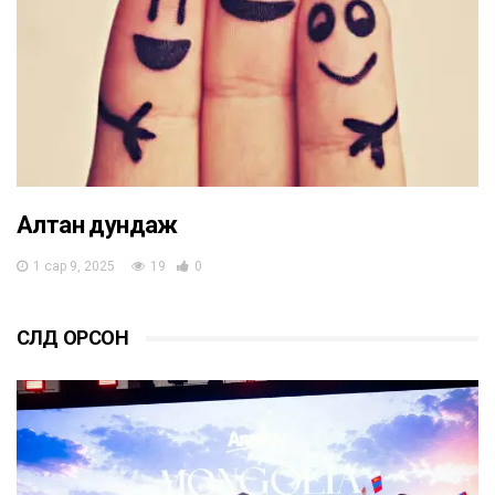
Алтан дундаж
1 сар 9, 2025
19
0
СҮҮЛД ОРСОН