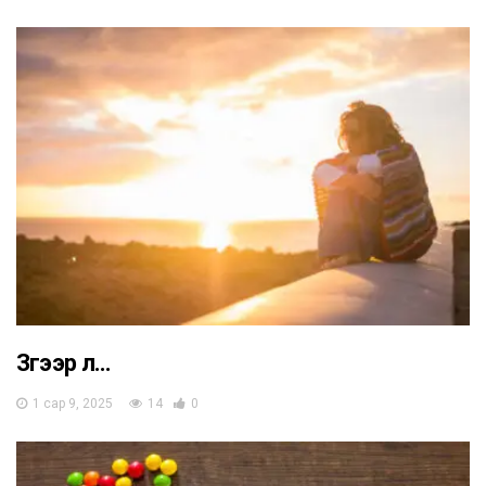
Зүгээр л…
1 сар 9, 2025
14
0