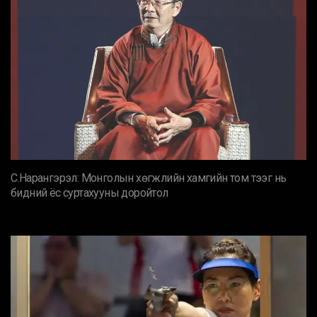
С.Нарангэрэл: Монголын хөгжлийн хамгийн том тээг нь
бидний ёс суртахууны доройтол