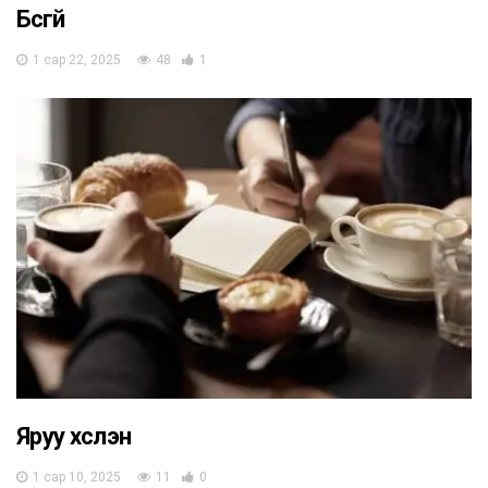
Бүсгүй
1 сар 22, 2025
48
1
Яруу хүслэн
1 сар 10, 2025
11
0