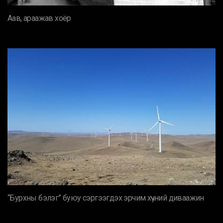
Аав, араажав хоёр
“Бурхны бэлэг” буюу сэргээгдэх эрчим хүчний диваажин