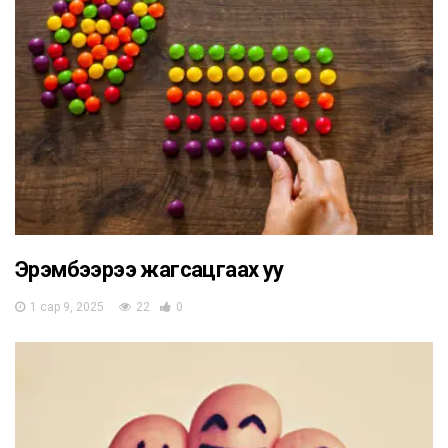
Эрэмбээрээ жагсацгаах уу
1 сар 9, 2025
22
0