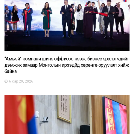
“Амвэй” компани шинэ оффисоо нээж, бизнес эрхлэгчдийг
дэмжих замаар Монголын ирээдүйд хөрөнгө оруулалт хийж
байна
6 сар 29, 2026