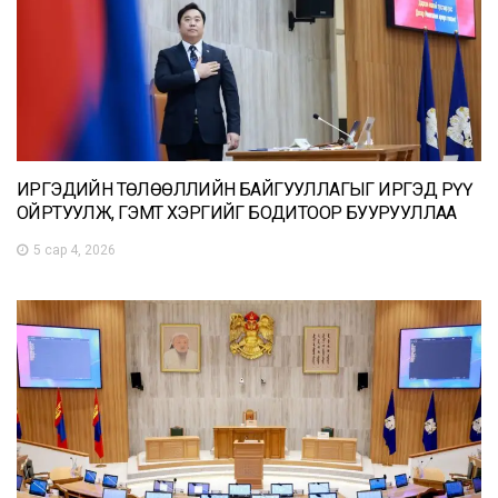
ИРГЭДИЙН ТӨЛӨӨЛЛИЙН БАЙГУУЛЛАГЫГ ИРГЭД РҮҮ
ОЙРТУУЛЖ, ГЭМТ ХЭРГИЙГ БОДИТООР БУУРУУЛЛАА
5 сар 4, 2026