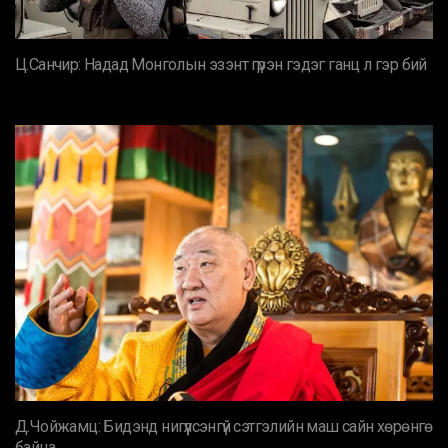
Ц.Санчир: Надад Монголын эзэнт гүрэн гэдэг ганц л гэр бий
Д.Чойжамц: Бидэнд нигүүлсэнгүй сэтгэлийн маш сайн хөрөнгө
байна