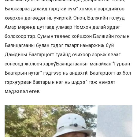
Балжаараа далайд гарцтай сум” хэмээн өөрсдийгөө
хөөрхөн дөгөөдөг нь учиртай. Онон, Балжийн голууд
Амар мөрөнд цутгаад улмаар Номхон далай хүрдэг
болохоор тэр. Сумын төвөөс хойшхон Балжийн голын
Баянцагааны булан гэдэг газарт намаржиж буй
Дамдины Баатарцогт гуайнд очихоор зорьж явааг
сонсоод жолооч хархүү “Баянцагааныг манайхан “Гурван
Баатарын нутаг” гэдгээр нь андахгүй. Баатарцогт ах бол
тэрхүү гурван баатарын нэг нь шүү дээ” гэж нэмэлт
мэдээлэл өгөв.