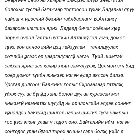
Энергийн овоо нь Хамрын хийдээс илүү их энергитэй
болохыг тусгай багажаар тогтоосон тухай Дадалын яруу
найрагч, үндэсний бөхийн тайлбарлагч Б.Алтанхүү
бахархан шагшин ярих. Дадалд бичиг соёлын хүмүүс
зорьж очвол “алтан нутгийн Алтанхүү” гол усаа, домог
түүхээ, зон олноо үгийн цэц гайхуулан танилцуулах
хөтчийн үүргээс ер цааргалдаггүй нэгэн. Түүний шимтэй
сайхан яриагаар хачир хийн замчлуулж, Цолмон эгч бид
хоёр домог түүхийн жимээр нэгэн өдөр аялсан билээ.
Урсгал дөлгөөн Балжийн голыг бирваазаар гаталж,
уйлж суугаа бүсгүйд хань болон дуугаа хураасан мэт
чимээгүй намиатах шугуйд нь орчлонгийн элдэв сонинг
хүүрнэлдэн байхуйд шингэх нарны шижир туяа намрын
гоо үзэсгэлэнг улам ч тодотгоно. Байгалийн ийм нэгэн
сонгодог уран бүтээл төрөх агшны гэрч болж, үүнийг л