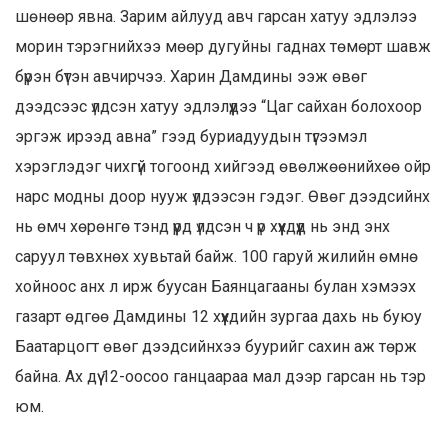
шөнөөр явна. Зарим айлууд авч гарсан хатуу эдлэлээ
морин тэрэгнийхээ мөөр дугуйны гаднах төмөрт шавж
бүрэн бүтэн авчирчээ. Харин Дамдины ээж өвөг
дээдсээс үлдсэн хатуу эдлэлүүдээ “Цаг сайхан болохоор
эргэж ирээд авна” гээд буриадуудын түгээмэл
хэрэглэдэг чихгүй тогоонд хийгээд өвөлжөөнийхөө ойр
нарс модны доор нууж үлдээсэн гэдэг. Өвөг дээдсийнх
нь өмч хөрөнгө тэнд үүрд үлдсэн ч үр хүүхдүүд нь энд энх
саруул төвхнөх хувьтай байж. 100 гаруй жилийн өмнө
хойноос анх л ирж буусан Баянцагааны булан хэмээх
газарт өдгөө Дамдины 12 хүүхдийн зургаа дахь нь буюу
Баатарцогт өвөг дээдсийнхээ буурийг сахин аж төрж
байна. Ах дүү 12-оосоо ганцаараа мал дээр гарсан нь тэр
юм.