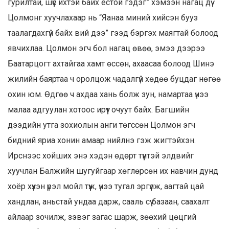
гурилтай, шүүс ихтэй байх ёстой гэдэг” хэмээн нагац дүү
Цолмонг хуучлахаар нь “Яанаа миний хийсэн бууз
таалагдахгүй байх вий дээ” гээд бэргэх маягтай болоод
явчихлаа. Цолмон эгч бол нагац өвөө, эмээ дээрээ
Баатарцогт ахтайгаа хамт өссөн, ахаасаа болоод Шинэ
жилийн баяртаа ч оролцож чадалгүй хөдөө буцдаг нөгөө
охин юм. Өдгөө ч ахдаа хань болж зун, намартаа үнээ
малаа адгуулан хотоос ирүүт очуут байх. Багшийн
дээдийн утга зохиолын анги төгссөн Цолмон эгч
бидний яриа хонин амаар нийлнэ гэж жигтэйхэн.
Ирснээс хойших энэ хэдэн өдөрт түүнтэй элдвийг
хуучлан Балжийн шугуйгаар хөглөрсөн их навчин дунд
хоёр хүүхэн үрэл мойл түүж, үнээ тугал эргүүлж, аагтай цай
хандлан, аньстай ундаа дарж, сааль сүү базаан, саахалт
айлаар зочилж, зэвэг загас шарж, зөөхий цөцгий