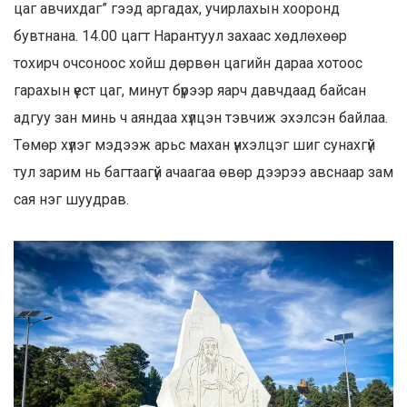
цаг авчихдаг” гээд аргадах, учирлахын хооронд
бувтнана. 14.00 цагт Нарантуул захаас хөдлөхөөр
тохирч очсоноос хойш дөрвөн цагийн дараа хотоос
гарахын үест цаг, минут бүрээр яарч давчдаад байсан
адгуу зан минь ч аяндаа хүлцэн тэвчиж эхэлсэн байлаа.
Төмөр хүлэг мэдээж арьс махан үнхэлцэг шиг сунахгүй
тул зарим нь багтаагүй ачаагаа өвөр дээрээ авснаар зам
сая нэг шуудрав.