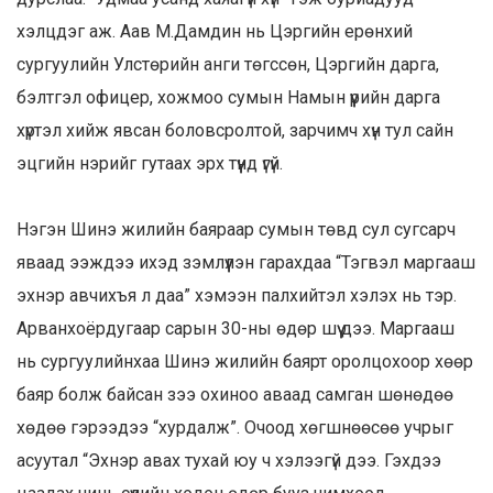
хэлцдэг аж. Аав М.Дамдин нь Цэргийн ерөнхий
сургуулийн Улстөрийн анги төгссөн, Цэргийн дарга,
бэлтгэл офицер, хожмоо сумын Намын үүрийн дарга
хүртэл хийж явсан боловсролтой, зарчимч хүн тул сайн
эцгийн нэрийг гутаах эрх түүнд үгүй.
Нэгэн Шинэ жилийн баяраар сумын төвд сул сугсарч
яваад ээждээ ихэд зэмлүүлэн гарахдаа “Тэгвэл маргааш
эхнэр авчихъя л даа” хэмээн палхийтэл хэлэх нь тэр.
Арванхоёрдугаар сарын 30-ны өдөр шүү дээ. Маргааш
нь сургуулийнхаа Шинэ жилийн баярт оролцохоор хөөр
баяр болж байсан зээ охиноо аваад самган шөнөдөө
хөдөө гэрээдээ “хурдалж”. Очоод хөгшнөөсөө учрыг
асуутал “Эхнэр авах тухай юу ч хэлээгүй дээ. Гэхдээ