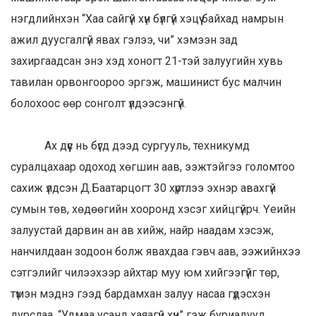
нэгдлийнхэн “Хаа сайгүй хүн бүлгүй хэцүү байхад намрын
ажил дуусгалгүй явах гэлээ, чи” хэмээн зад
захиргаадсан энэ хэд хоногт 21-тэй залуугийн хувь
тавилан орвонгоороо эргэж, машинист бус малчин
болохоос өөр сонголт үлдээсэнгүй.
Ах дүүс нь бүгд дээд сургууль, техникумд
суралцахаар одоход хөгшин аав, ээжтэйгээ голомтоо
сахиж үлдсэн Д.Баатарцогт 30 хүртлээ эхнэр авахгүй
сумын төв, хөдөөгийн хооронд хэсэг хийцгүйрч. Үеийн
залуустай дарвин ан ав хийж, найр наадам хэсэж,
нанчилдаан зодоон болж явахдаа гэвч аав, ээжийнхээ
сэтгэлийг чилээхээр айхтар муу юм хийгээгүйг төр,
түмэн мэднэ гээд бардамхан залуу насаа гүдэсхэн
дурслаа. “Удмаа усанд хаяагүй хүн” гэж буриадууд