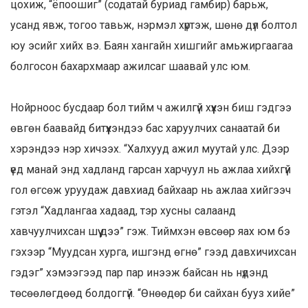
цохиж, “ёпоошиг” (содатай буриад гамбир) барьж,
усанд явж, тогоо тавьж, нэрмэл хүртэж, шөнө дүл болтол
юу эсийг хийх вэ. Баян хангайн хишгийг амьжиргаагаа
болгосон бахархмаар ажилсаг шаавай улс юм.
Нойрноос бусдаар бол тийм ч ажилгүй хүүхэн биш гэдгээ
өвгөн баавайд битүүхэндээ бас харуулчих санаатай би
хэрэндээ нэр хичээх. “Халхууд ажил муутай улс. Дээр
үед манай энд хадланд гарсан харчуул нь ажлаа хийхгүй
гол өгсөж уруудаж давхиад байхаар нь ажлаа хийгээч
гэтэл “Хадлангаа хадаад, тэр хусны салаанд
хавчуулчихсан шүү дээ” гэж. Тиймхэн өвсөөр яах юм бэ
гэхээр “Муудсан хурга, ишгэнд өгнө” гээд давхичихсан
гэдэг” хэмээгээд пар пар инээж байсан нь нүдэнд
төсөөлөгдөөд болдоггүй. “Өнөөдөр би сайхан бууз хийе”