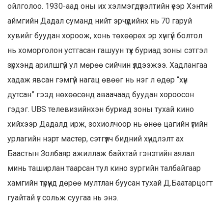
ойлголоо. 1930-аад оны их хэлмэгдүүлэлтийн үеэр Хэнтий
аймгийн Дадал суманд нийт эрчүүдийнх нь 70 гаруй
хувийг буудан хороож, хонь төхөөрөх эр хүнгүй болтол
нь хоморголон устгасан гашуун түүх буриад зоны сэтгэл
зүрхэнд арилшгүй ул мөрөө сийчин үлдээжээ. Хадлангаа
хадаж явсан гэмгүй нагац өвөөг нь нэг л өдөр “хүн
дутсан” гээд нөхөөсөнд аваачаад буудан хороосон
гэдэг. UBS телевизийнхэн буриад зоны тухай кино
хийхээр Дадалд ирж, зохиолчоор нь өнөө цагийн үгийн
урлагийн нэрт мастер, сэтгүүлч бидний хүндлэлт ах
Баастын Золбаяр ажиллаж байхтай гэнэтийн аялал
минь таширлан таарсан тул кино зургийн талбайгаар
хамгийн түрүүнд дөрөө мултлан буусан тухай Д.Баатарцогт
гуайтай үг сольж суугаа нь энэ.