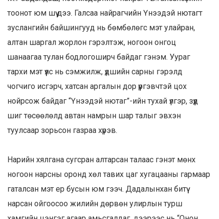
тоонот юм шүү дээ. Галсаа найрагчийн Үнээдэй нютагт
зуслангийн байшингууд нь бөмбөлөгс мэт улайран,
алтан шаргал жорлон гэрэлтэж, ногоон онгоц
шанаагаа тулан бодлогоширч байдаг гэнэм. Уураг
тархи мэт үүлс нь сэмжилж, үдшийн сарны гэрэлд
чогчиго исгэрч, хатсан аргалын дор үүргэвчтэй цох
нойрсож байдаг “Үнээдэй нютаг”-ийн тухай үлгэр, зүүд
шиг төсөөлөлд автан намрын шар талыг эвхэн
туулсаар зорьсон газраа хүрэв.
Нарийн хялгана сугсран алтарсан талаас гэнэт мөнх
ногоон нарсны оронд хөл тавих цаг хугацааны гармаар
гаталсан мэт ер бусын юм гээч. Дадалынхан битүү
нарсан ойгоосоо жилийн дөрвөн улирлын турш
хамгийн цэнгэг агаар амьсгалдаг, дээрээс нь “Онон,