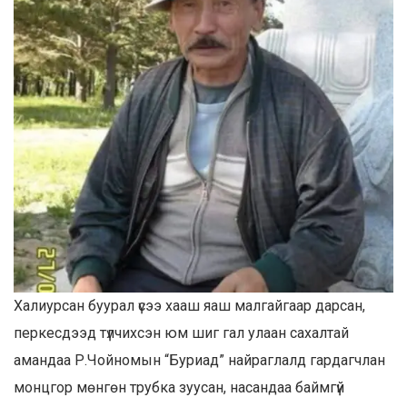
Халиурсан буурал үсээ хааш яаш малгайгаар дарсан,
перкесдээд түлчихсэн юм шиг гал улаан сахалтай
амандаа Р.Чойномын “Буриад” найраглалд гардагчлан
монцгор мөнгөн трубка зуусан, насандаа баймгүй