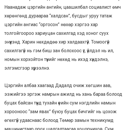
Наанадаж цэргийн ангийн, цаашилбал социалист өмч
хөрөнгөнд дураараа “халдсан”, бусдыг уруу татаж
цэргийн ангиас “оргосон” нөхөр хэргээ хар
толгойгоороо хариуцан сахилгад хэд хоног суух
энүүхэнд. Харин нөхдөдөө хир халдаахгүй. Томоогүй
сахилгагүй нь гэм биш зан болохоос үг, үйлдэл нь ил,
номын хорхойтон түүнийг нөхөд нь ихэд хүндэлнэ,
элгэмсгээр хүрээлнэ.
Цэргийн албаа хаагаад Дадалд очиж хөгшин аав,
ээжийгээ эргэж намрын ажилд нь хань бараа болоод
буцах байсан түүнд тухайн үеийн сум нэгдлийн намын
хорооноос “зам явах” буюу буцах бичгийг нь цохож
өгөхгүй удааснаас болоод Төмөр замын техникумд
машинистаар орох шалгалтаасаа хоцорчихов. Сум