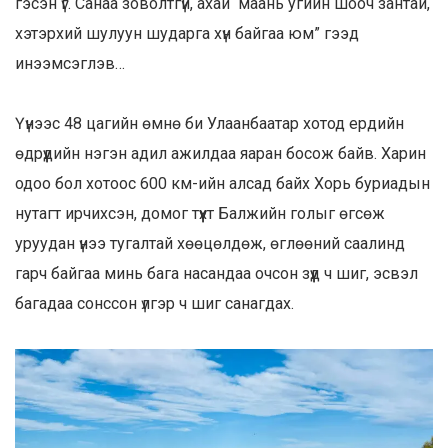
гэсэн үг. Санаа зоволтгүй, ахай маань угийн шооч зантай,
хэтэрхий шулуун шударга хүн байгаа юм” гээд
инээмсэглэв…
Үүнээс 48 цагийн өмнө би Улаанбаатар хотод ердийн
өдрүүдийн нэгэн адил ажилдаа яаран босож байв. Харин
одоо бол хотоос 600 км-ийн алсад байх Хорь буриадын
нутагт ирчихсэн, домог түүхт Балжийн голыг өгсөж
уруудан үнээ тугалтай хөөцөлдөж, өглөөний саалинд
гарч байгаа минь бага насандаа очсон зүүд ч шиг, эсвэл
багадаа сонссон үлгэр ч шиг санагдах.