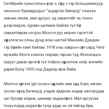
Октябрийн хувьсгалын үеэр ч, сүүлд ч тэр большевикууд
чинээлэг буриадуудыг “нударган баячууд” хэмээн
хавчин хяхаж, мал адгуус, эд хөрөнгийг нь тонон
дээрэмдэж, хураан цөлмөж байсан тул бүл
саахалтаараа нэгдэн Монгол руу морин тэрэгтэй
нүүдэллэсэн олны дунд есөн настай Мөнхийн Дамдин
гэр бүлийн хамт байлаа. 1918 оны хаврын сүүлч сард Чита
мужийн Хёлга хэмээх газраас гарсан тэд Яблоновын
нурууг давах аргагүй тул тойрон нүүдэллэж хоёр жилийн
дараа буюу 1920 онд Дадалд ирж байж.
Монгол хүртэлх урт холын нүүдлийн зам хүнд бэрх, өвчин
туссан хүүхэд багачууд, улдаж ядарсан өндөр настнуудаа
цаг бусаар алдаж, шөнөөр хөдөөлүүлнэ. Мал адгуусаа
тонуулчдад алдахгүйн тулд өдөр нь ой тайгад бүгж,