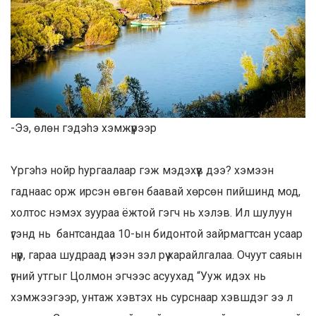
-Ээ, өлөн гэдэhэ хэмжүүрээр
Үргэhэ нойр hургаалаар гэж мэдэхүүв дээ? хэмээн
гаднаас орж ирсэн өвгөн баавай хөрсөн пийшинд мод,
холтос нэмэх зуураа ёжтой гэгч нь хэлэв. Ил шулуун
үгэнд нь бантсандаа 10-ын бидонтой зайрмагтсан усаар
нүүр, гараа шудраад үнээн зэл рүү харайлгалаа. Очуут саяын
үгний утгыг Цолмон эгчээс асуухад “Ууж идэх нь
хэмжээгээр, унтаж хэвтэх нь сурснаар хэвшдэг ээ л