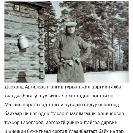
Дарханд Артилерын ангид гурван жил цэргийн алба
хаахдаа багагүй шуугиулж явсан хөдөлгөөнтэй эр.
Малчин цэрэг гээд толгой цувдай голдуу оноогоод
байхаар нь нэг өдөр “тэсэрч” маллагааны хониноосоо
төхөөрч зооглоод зогсохгүй үеийнхэнтэйгээ дарвин
шөнөжин бужигнаад сэртэл Улаанбаатарт байх нь тэр.