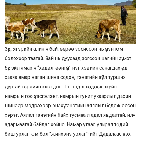
Зүүд, үлгэрийн алин ч бай, өөрөө зохиосон нь үнэн юм
болохоор таатай. Зай нь дуусаад зогссон цагийн зүү мэт
бүх зүйл ямар ч “хөдөлгөөнгүй” нэг хэвийн санагдах үед
хааяа ямар нэгэн шинэ содон, гэнэтийн зүйл турших
дуртай төрлийн хүн л дээ. Тэгээд л хөдөөх ахуйн
намрын гоо үзэсгэлэнг, намрын гуниг ухаарлыг дахин
шинээр мэдрэхээр энэхүү гэнэтийн аяллыг бодож олсон
хэрэг. Аялал гэнэтийн байх тусмаа л адал явдалтай, илүү
адармаатай байдаг хойно. Намар угаас улирал төдий
биш урлаг юм бол “жинхэнэ урлаг”-ийг Дадалаас үзэх