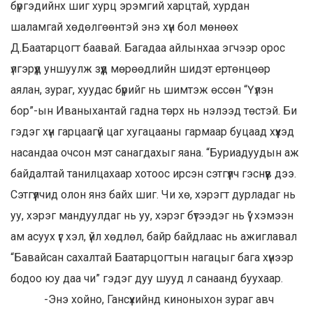
бүргэдийнх шиг хурц эрэмгий харцтай, хурдан
шаламгай хөдөлгөөнтэй энэ хүн бол мөнөөх
Д.Баатарцогт баавай. Багадаа айлынхаа эгчээр орос
үлгэрүүд уншуулж зүүд мөрөөдлийн шидэт ертөнцөөр
аялан, зураг, хуудас бүрийг нь шимтэж өссөн “Үүлэн
бор”-ын Иваныхантай гадна төрх нь нэлээд төстэй. Би
гэдэг хүн гарцаагүй цаг хугацааны гармаар буцаад хүүхэд
насандаа очсон мэт санагдахыг яана. “Буриадуудын аж
байдалтай танилцахаар хотоос ирсэн сэтгүүлч гэснүүв дээ.
Сэтгүүлчид олон янз байх шиг. Чи хө, хэрэгт дурладаг нь
уу, хэрэг мандуулдаг нь уу, хэрэг бүтээдэг нь үү” хэмээн
ам асуух үг хэл, үйл хөдлөл, байр байдлаас нь ажиглавал
“Бавайсан сахалтай Баатарцогтын нагацыг бага хүнээр
бодоо юу даа чи” гэдэг дуу шууд л санаанд буухаар.
-Энэ хойно, Гансүхийнд киноныхон зураг авч