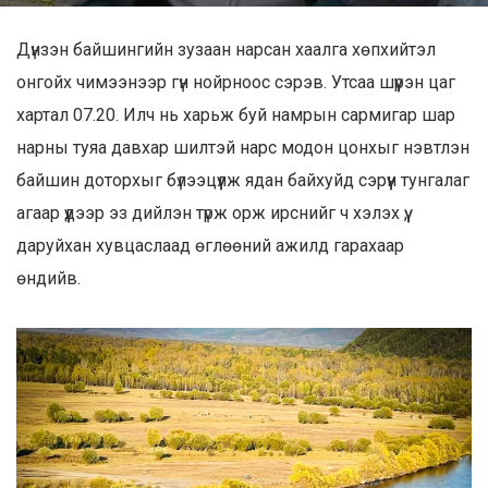
Дүнзэн байшингийн зузаан нарсан хаалга хөпхийтэл
онгойх чимээнээр гүн нойрноос сэрэв. Утсаа шүүрэн цаг
хартал 07.20. Илч нь харьж буй намрын сармигар шар
нарны туяа давхар шилтэй нарс модон цонхыг нэвтлэн
байшин доторхыг бүлээцүүлж ядан байхуйд сэрүүн тунгалаг
агаар үүдээр эз дийлэн түрж орж ирснийг ч хэлэх үү,
даруйхан хувцаслаад өглөөний ажилд гарахаар
өндийв.