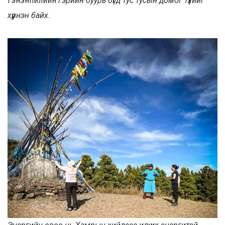
Гэнэнпилийн
гэрийн буурь бүгд тус тусын домог түүхийг
хүүрнэн байх.