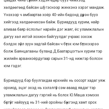
цаадах чинь сүүлийн хэдэн өдөр бууз чимхээд
хөлдөөгөөд байсан шүү” гэснээр жинхэнэ хэрэг мандаж.
Үнэхээр ч амбаартаа хоёр 40-ийн бидонд дүүрэн бууз
хийгээд хөлдөөчихсөн байж. Буриадууд хурим, найр
аливаа баяр ёслолыг нарийн дэг жаяг, ёс уламжлалын
дагуу хөл ихтэй зохион байгуулдаг учраас зэхэж
бэлдэх зүйл зуун задгай байсан ч бүтэх юм бүтэхээрээ
болж Баянцагааны буланд Д.Баатарцогтын хурим тэр
жилийн арванхоёрдугаар сарын 31-нд нижгэр болсон
юм гэдэг.
Буриадууд бэр буулгахдаа өрхнийх нь оосорт хадаг уяж
орхиод, эцэг эхэд нь хэлэлгүй сэм аваад явдаг тэр
уламжлалын дагуу гэргий нь болох Ю.Маша хэмээх
бүсгүйг найзууд нь 31-ний оройны бүжгэнд хамт орох