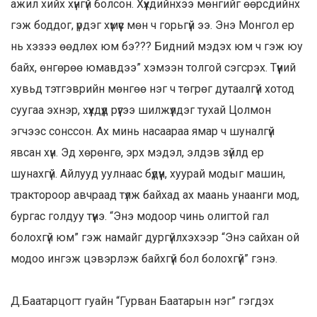
ажил хийх хүнгүй болсон. Хүүхдийнхээ мөнгийг өөрсдийнх
гэж боддог, үрдэг хүмүүс мөн ч горьгүй ээ. Энэ Монгол ер
нь хэзээ өөдлөх юм бэ??? Бидний мэдэх юм ч гэж юу
байх, өнгөрөө юмавдээ” хэмээн толгой сэгсрэх. Түүний
хувьд тэтгэврийн мөнгөө нэг ч төгрөг дутаалгүй хотод
суугаа эхнэр, хүүхдүүд рүүгээ шилжүүлдэг тухай Цолмон
эгчээс сонссон. Ах минь насаараа ямар ч шуналгүй
явсан хүн. Эд хөрөнгө, эрх мэдэл, элдэв зүйлд ер
шунахгүй. Айлууд уулнаас бүдүүн, хуурай модыг машин,
трактороор авчраад түлж байхад ах маань унаанги мод,
бургас голдуу түүнэ. “Энэ модоор чинь олигтой гал
болохгүй юм” гэж намайг дургүйлхэхээр “Энэ сайхан ой
модоо ингэж цэвэрлэж байхгүй бол болохгүй” гэнэ.
Д.Баатарцогт гуайн “Гурван Баатарын нэг” гэгдэх