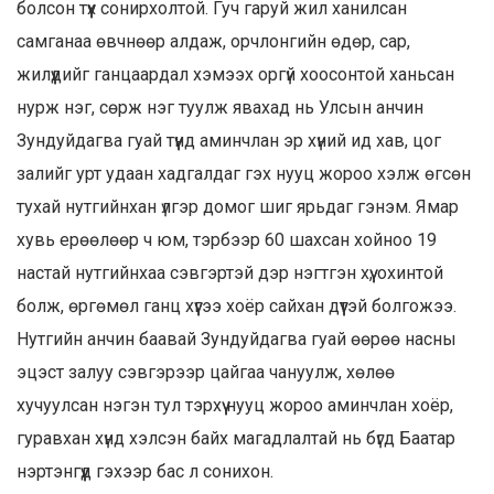
болсон түүх сонирхолтой. Гуч гаруй жил ханилсан
самганаа өвчнөөр алдаж, орчлонгийн өдөр, сар,
жилүүдийг ганцаардал хэмээх оргүй хоосонтой ханьсан
нурж нэг, сөрж нэг туулж явахад нь Улсын анчин
Зундуйдагва гуай түүнд аминчлан эр хүний ид хав, цог
залийг урт удаан хадгалдаг гэх нууц жороо хэлж өгсөн
тухай нутгийнхан үлгэр домог шиг ярьдаг гэнэм. Ямар
хувь ерөөлөөр ч юм, тэрбээр 60 шахсан хойноо 19
настай нутгийнхаа сэвгэртэй дэр нэгтгэн хүү, охинтой
болж, өргөмөл ганц хүүгээ хоёр сайхан дүүтэй болгожээ.
Нутгийн анчин баавай Зундуйдагва гуай өөрөө насны
эцэст залуу сэвгэрээр цайгаа чануулж, хөлөө
хучуулсан нэгэн тул тэрхүү нууц жороо аминчлан хоёр,
гуравхан хүнд хэлсэн байх магадлалтай нь бүгд Баатар
нэртэнгүүд гэхээр бас л сонихон.