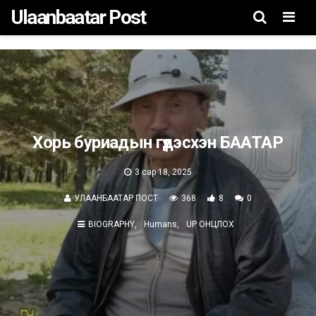
Ulaanbaatar Post
Men
Хорь буриадын гүдэсхэн БААТАР
3 сар 18, 2025
УЛААНБААТАР ПОСТ
368
8
0
BIOGRAPHY
Humans
UP ОНЦЛОХ