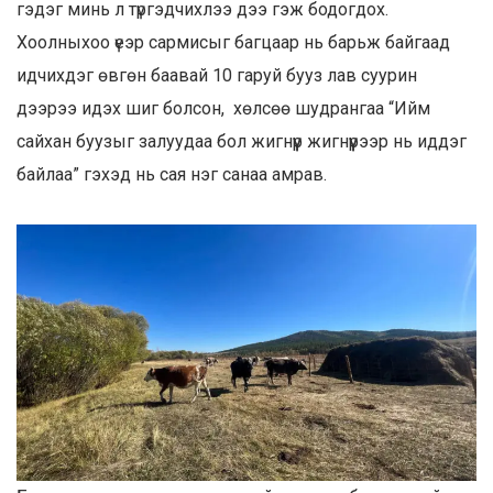
гэдэг минь л түргэдчихлээ дээ гэж бодогдох.
Хоолныхоо үеэр сармисыг багцаар нь барьж байгаад
идчихдэг өвгөн баавай 10 гаруй бууз лав суурин
дээрээ идэх шиг болсон, хөлсөө шудрангаа “Ийм
сайхан буузыг залуудаа бол жигнүүр жигнүүрээр нь иддэг
байлаа” гэхэд нь сая нэг санаа амрав.