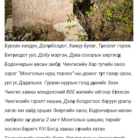
Бурхан халдун, Дэлүүнболдог, Хажуу булаг, Түнхэлэг горхи,
Битүү модот уул, Добу мэргэн, Дува сохорын хиргисүүр,
Бодончарын өвсөн эмбүүл, Чингисийн Хар тугийн овоо
зэрэг “Монголын нууц товчоо”-ны домог түүхт газар орон,
уул ус Дадалынх. Гурван нуурын голд дүнхийх Эзэн
Чингис хааны мэндэлсний 800 жилийн ойгоор бүтээсэн
Чингисийн гэрэлт хөшөө, Дэлүүн болдогоос баруун урагш
хагас км зайд орших Энергийн овоо, Бодончарын өвсөн
эмбүүлээс зүүн урагш 2 км-т
Монголын шашин, төрийг
хослон баригч YIII Богд хааны сүүлчийн хатан