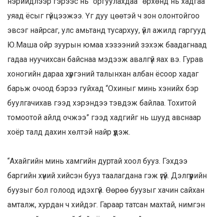
нэрийдлээр гэрээс нь “оргуулахдаа” өрхөнд нь хадгаа
уяад ёсыг гүйцээжээ. Үг дуу цөөтэй ч зон олонтойгоо
эвсэг найрсаг, улс амьтанд тусархуу, үйл ажилд гаргууд
Ю.Маша ойр зуурын юмаа хэзээний зэхэж баадагнаад
гадаа нуучихсан байснаа мэдээж авалгүй яах вэ. Гурав
хоногийн дараа хүргэний талынхан албан ёсоор хадаг
барьж очоод бэрээ гуйхад “Охиныг минь хэнийх бэр
буулгачихав гээд хэрэндээ тэвдэж байлаа. Тохитой
томоотой айлд очжээ” гээд хадгийг нь шууд авснаар
хоёр талд дахин хөлтэй найр үүдэж.
“Ахайгийн минь хамгийн дуртай хоол бууз. Гэхдээ
баргийн хүний хийсэн бууз таалагдана гэж үгүй. Дэлгүүрийн
буузыг бол голоод идэхгүй. Өөрөө буузыг хачин сайхан
амталж, хурдан ч хийдэг. Гараар татсан махтай, нимгэн