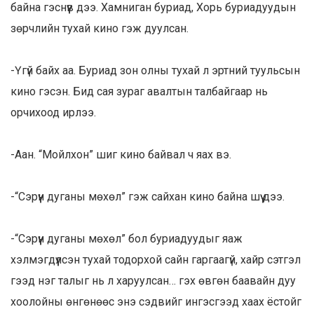
байна гэснүүв дээ. Хамниган буриад, Хорь буриадуудын
зөрчлийн тухай кино гэж дуулсан.
-Үгүй байх аа. Буриад зон олны тухай л эртний туульсын
кино гэсэн. Бид сая зураг авалтын талбайгаар нь
орчихоод ирлээ.
-Аан. “Мойлхон” шиг кино байвал ч яах вэ.
-“Сэрүүн дуганы мөхөл” гэж сайхан кино байна шүү дээ.
-“Сэрүүн дуганы мөхөл” бол буриадуудыг яаж
хэлмэгдүүлсэн тухай тодорхой сайн гаргаагүй, хайр сэтгэл
гээд нэг талыг нь л харуулсан… гэх өвгөн баавайн дуу
хоолойны өнгөнөөс энэ сэдвийг ингэсгээд хаах ёстойг