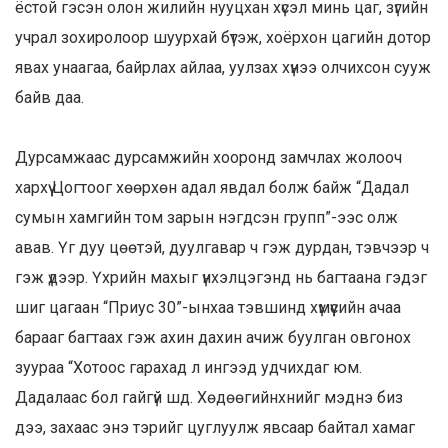
ёстой гэсэн олон жилийн нууцхан хүсэл минь цаг, зүгийн
учрал зохиролоор шуурхай бүтэж, хоёрхон цагийн дотор
явах унаагаа, байрлах айлаа, уулзах хүнээ олчихсон сууж
байв даа.
Дурсамжаас дурсамжийн хооронд замчлах жолооч
хархүү Цогтоог хөөрхөн адал явдал болж байж “Дадал
сумын хамгийн том зарын нэгдсэн групп”-ээс олж
авав. Үг дуу цөөтэй, дуулгавар ч гэж дурдан, тэвчээр ч
гэж үдээр. Үхрийн махыг үнхэлцэгэнд нь багтаана гэдэг
шиг цагаан “Приус 30”-ынхаа тэвшинд хүмүүсийн ачаа
барааг багтаах гэж ахин дахин ачиж буулган овгонох
зуураа “Хотоос гарахад л ингээд удчихдаг юм.
Дадалаас бол гайгүй шд. Хөдөөгийнхнийг мэднэ биз
дээ, захаас энэ тэрийг цуглуулж явсаар байтал хамаг