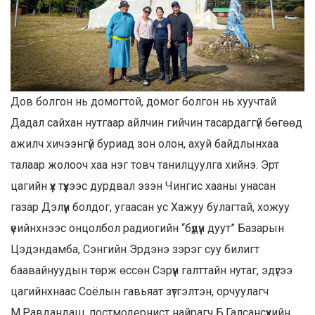
Дов болгон нь домогтой, домог болгон нь хуучтай
Дадал сайхан нутгаар айлчин гийчин тасардаггүй бөгөөд
ажилч хичээнгүй буриад зон олон, ахуй байдлынхаа
талаар жолооч хаа нэг товч танилцуулга хийнэ. Эрт
цагийн үүх түүхээс дурдвал эзэн Чингис хааны унасан
газар Дэлүүн болдог, угаасан ус Хажуу булагтай, хожуу
үеийнхнээс онцолбол радиогийн “бүдүүн дуут” Базарын
Цэдэндамба, Сэнгийн Эрдэнэ зэрэг суу билигт
баавайнуудын төрж өссөн Сэрүүн галттайн нутаг, эдүгээ
цагийнхнаас Соёлын гавьяат зүтгэлтэн, орчуулагч
М.Равдандаш, постмодернист найрагч Б.Галсансүхийн