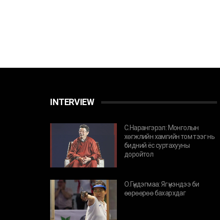
INTERVIEW
С.Нарангэрэл: Монголын
хөгжлийн хамгийн том тээг нь
бидний ёс суртахууны
доройтол
О.Гүндэгмаа: Яг үнэндээ би
өөрөөрөө бахархдаг