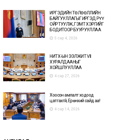
ИРГЭДИЙН ТӨЛӨӨЛЛИЙН
БАЙГУУЛЛАГЫГ ИРГЭД РҮҮ
ОЙРТУУЛЖ, ГЭМТ ХЭРГИЙГ
БОДИТООР БУУРУУЛЛАА
5 сар 4, 2026
НИТХ-ЫН ЭЭЛЖИТ VII
ХУРАЛДААНЫГ
ХОЙШЛУУЛЛАА
4 сар 27, 2026
Хоосон амлалт ходоод
цатгахгүй, Ерөнхий сайд аа!
4 сар 14, 2026