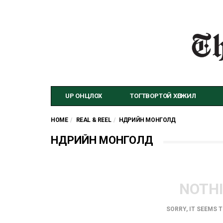
UP ОНЦЛОХ
ТОГТВОРТОЙ ХӨГЖИЛ
HOME
REAL & REEL
ӨНӨӨДРИЙН МОНГОЛД
ӨНӨӨДРИЙН МОНГОЛД
NOTH
SORRY, IT SEEMS 