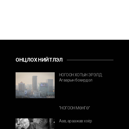
ОНЦЛОХ НИЙТЛЭЛ
НОГООН ХОТЫН ЭРЭЛД:
Агаарын бохирдол
“НОГООН МӨНГӨ”
Аав, араажав хоёр