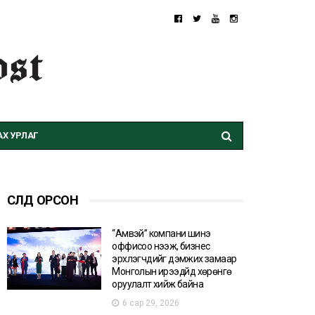
Х УРЛАГ
СҮҮЛД ОРСОН
“Амвэй” компани шинэ
оффисоо нээж, бизнес
эрхлэгчдийг дэмжих замаар
Монголын ирээдүйд хөрөнгө
оруулалт хийж байна
6 сар 29, 2026