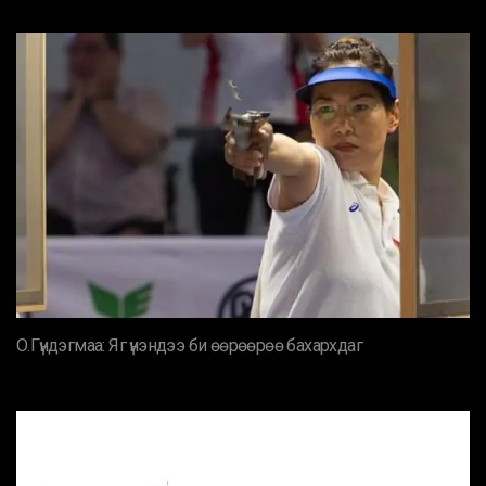
О.Гүндэгмаа: Яг үнэндээ би өөрөөрөө бахархдаг