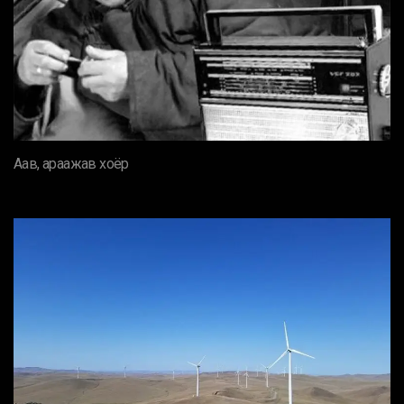
Аав, араажав хоёр