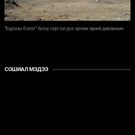
“Бурхны бэлэг” буюу сэргээгдэх эрчим хүчний диваажин
СОШИАЛ МЭДЭЭ