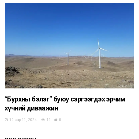
“Бурхны бэлэг” буюу сэргээгдэх эрчим
хүчний диваажин
12 сар 11, 2024
11
0