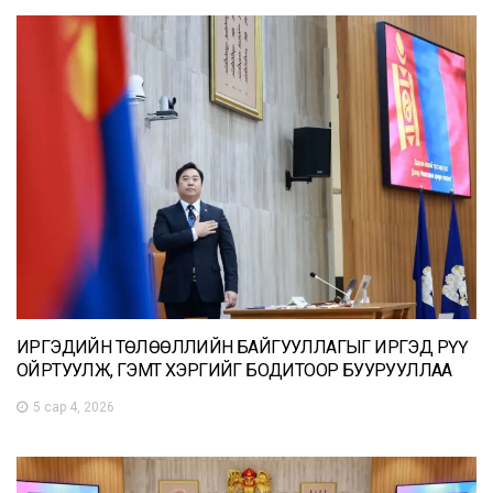
ИРГЭДИЙН ТӨЛӨӨЛЛИЙН БАЙГУУЛЛАГЫГ ИРГЭД РҮҮ
ОЙРТУУЛЖ, ГЭМТ ХЭРГИЙГ БОДИТООР БУУРУУЛЛАА
5 сар 4, 2026