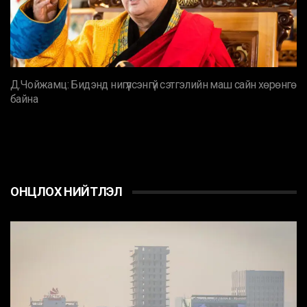
Д.Чойжамц: Бидэнд нигүүлсэнгүй сэтгэлийн маш сайн хөрөнгө
байна
ОНЦЛОХ НИЙТЛЭЛ