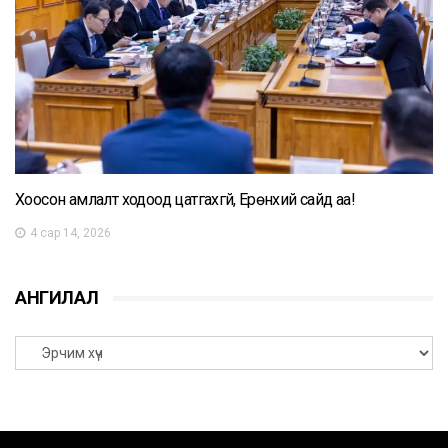
Хоосон амлалт ходоод цатгахгүй, Ерөнхий сайд аа!
4 сар 14, 2026
АНГИЛАЛ