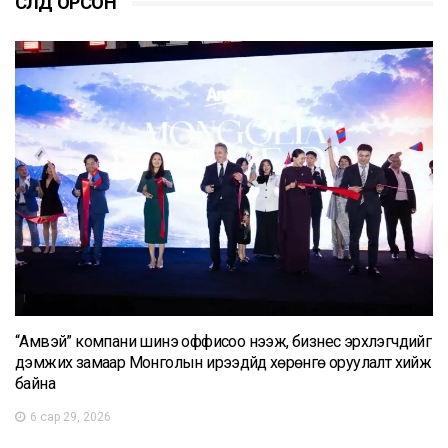
СҮҮЛД ОРСОН
“Амвэй” компани шинэ оффисоо нээж, бизнес эрхлэгчдийг
дэмжих замаар Монголын ирээдүйд хөрөнгө оруулалт хийж
байна
6 сар 29, 2026