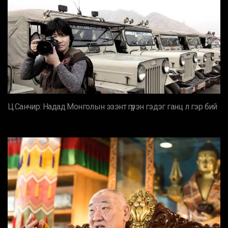
Ц.Санчир: Надад Монголын эзэнт гүрэн гэдэг ганц л гэр бий