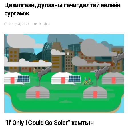
Цахилгаан, дулааны гачигдалтай өвлийн
сургамж
2 сар 4, 2026
9
0
“If Only I Could Go Solar” хамтын