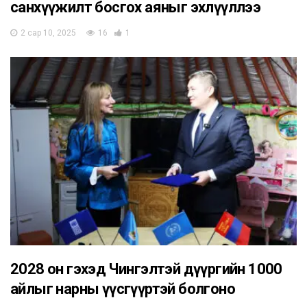
санхүүжилт босгох аяныг эхлүүллээ
2 сар 10, 2025
16
1
2028 он гэхэд Чингэлтэй дүүргийн 1000
айлыг нарны үүсгүүртэй болгоно