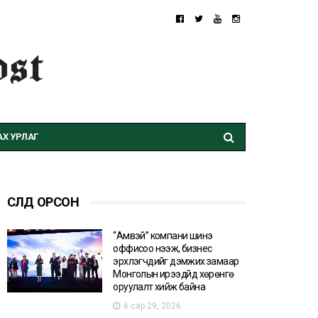
Х УРЛАГ
СҮҮЛД ОРСОН
“Амвэй” компани шинэ
оффисоо нээж, бизнес
эрхлэгчдийг дэмжих замаар
Монголын ирээдүйд хөрөнгө
оруулалт хийж байна
6 сар 29, 2026