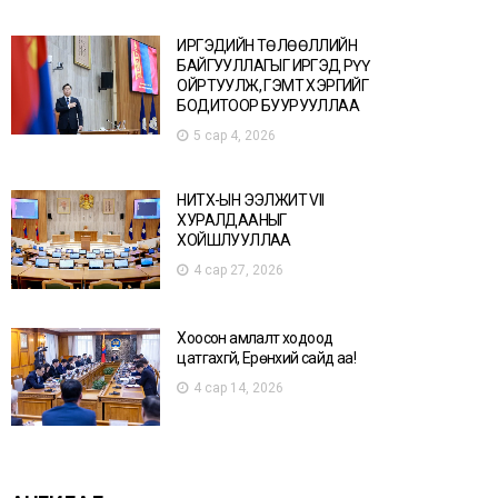
ИРГЭДИЙН ТӨЛӨӨЛЛИЙН
БАЙГУУЛЛАГЫГ ИРГЭД РҮҮ
ОЙРТУУЛЖ, ГЭМТ ХЭРГИЙГ
БОДИТООР БУУРУУЛЛАА
5 сар 4, 2026
НИТХ-ЫН ЭЭЛЖИТ VII
ХУРАЛДААНЫГ
ХОЙШЛУУЛЛАА
4 сар 27, 2026
Хоосон амлалт ходоод
цатгахгүй, Ерөнхий сайд аа!
4 сар 14, 2026