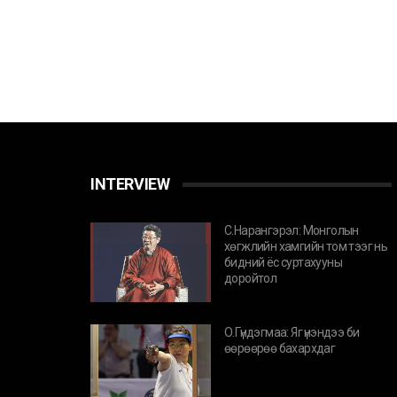
INTERVIEW
С.Нарангэрэл: Монголын
хөгжлийн хамгийн том тээг нь
бидний ёс суртахууны
доройтол
О.Гүндэгмаа: Яг үнэндээ би
өөрөөрөө бахархдаг