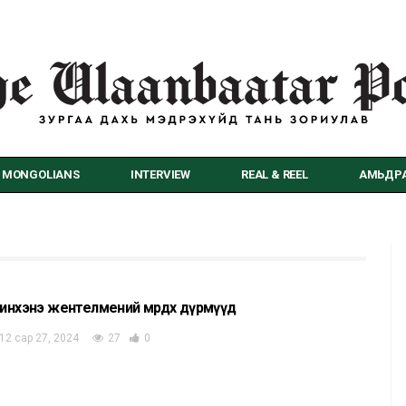
MONGOLIANS
INTERVIEW
REAL & REEL
АМЬДРА
инхэнэ жентелмений мөрдөх дүрмүүд
12 сар 27, 2024
27
0