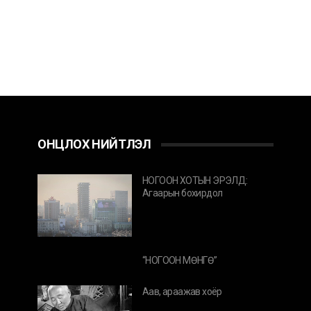
ОНЦЛОХ НИЙТЛЭЛ
НОГООН ХОТЫН ЭРЭЛД:
Агаарын бохирдол
“НОГООН МӨНГӨ”
Аав, араажав хоёр