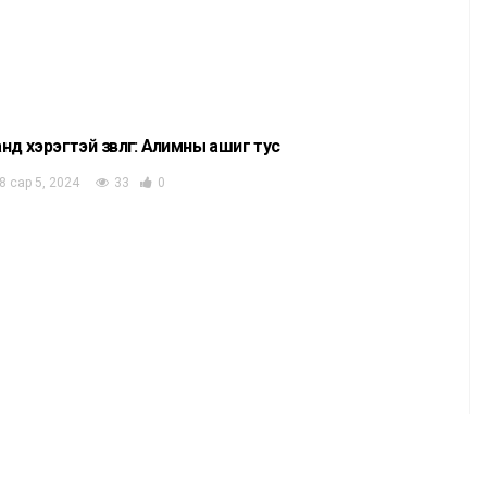
нд хэрэгтэй зөвлөгөө: Алимны ашиг тус
8 сар 5, 2024
33
0