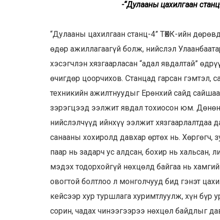
-“Дулааны цахилгаан станц-
“Дулааны цахилгаан станц-4” ТӨХК-ийн дөрөвд
өдөр ажиллагаагүй болж, нийслэл Улаанбаатар
хэсэгчлэн хязгаарласан “адал явдалтай” өдрү
өчигдөр цоорчихов. Станцад гарсан гэмтэл, 
техникийн ажилтнуудыг Ерөнхий сайд сайша
зэрэгцээд ээлжит явдал тохиосон юм. Дөнөн 
нийслэлчүүд ийнхүү ээлжит хязгаарлалтдаа да
санааны хохиролд давхар өртөх нь. Хөргөгч, зу
паар нь задарч ус алдсан, бохир нь хальсан, 
мэдэх тодорхойгүй нөхцөлд байгаа нь хамгийн
овогтой болтлоо л монголчууд бид гэнэт цахи
кейсээр хур туршлага хуримтлуулж, хүн бүр у
сорин, чадах чинээгээрээ нөхцөл байдлыг дав