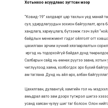
Х
отынхоо асуудлаас зугт
сан мээр
“Ковид-19” халдварт цар тахлын үед манай 
сул, удирдлагуудын зохион байгуулалт, арга 
хандлага, хариуцлага, бүтээмж гээч зүйл “но
байдлын менежмент гэдэг ойлголт огт хэвшээ
цахилгаан эрчим хүчний хязгаарлалтын сорилто
иргэд нь тодорхойгүй байдал дунд төөрөлдсө
Салбарын сайд нь өмнөх рүүгээ заана, хотын 
чиглүүлээд хаяна, холбогдох эрх бүхий байгу
ам таглана. Дунд нь айл өрх, албан байгууллаг
Цахилгаан, дулаангүй, хамгийн гол нь мэдээ
амьдрал авто зам дээрх түгжрэл шигээ хэзээ
усанд хаясан чулуу шиг таг болсон. Олон нийт