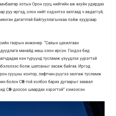
анбаатар хотын Орон сууц нийтийн аж ахуйн удирдах
р руу иргэд, олон нийт хэдэнтээ залгаад ч авдаггүй,
 мянган дагагчтай байгууллагынхаа пэйж хуудсаар
эрийн газрын инженер “Саяын цахилгаан
 дуудлага манайд маш олон ирсэн. Гэхдээ бид
лагчдадаа нэн түрүүнд тусламж үзүүдлэх үүрэгтэй
элбэлзлээс болж шатсаныг засаж байгаа. Иргэд
орон сууцны контор, лифтчин рүүгээ залгаж тусламж
ин болон СӨХ-той холбоо барих дугаарыг заавал
гчид СӨХ-доосоо шаардах хэрэгтэй” хэмээсэн.