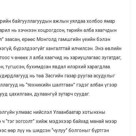
төрийн байгууллагуудын ажлын уялдаа холбоо ямар
барил нь хэчнээн хоцрогдсон, төрийн алба хаагчдын
йл” заасан, ерөөс Монголд гамшгийн үеийн бэлэн
гүй, бүрэлдээгүйг хангалттай илчилсэн. Энэ өвлийн
ос ч өнөөх л алба хаагчид нь хариуцлагаас зугатдаг,
н, түгшсэн, бухимдсан явдал илэрхий харагдлаа.
удирдлагууд нь төв Засгийн газар руугаа асудулыг
уллагууд нь “техникийн шалтгаан” гэдэг албан үгээр
ууд цахилгаан, дулаангүй зутарч суудаг.
лэлгүйн улмаас нийслэл Улаанбаатар хотынхны
 ч “тэг зогсолт” хийж мэдэхээр байхад манай мээр
ээс өөр лүү нь шидсэн “чулуу” болгоныг бүртгэн