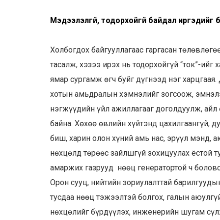
Мэдээлэлгүй, тодорхойгүй байдал иргэдийг 
Холбогдох байгууллагаас гаргасан төлөвлөгөөт
тасалж, хэзээ ирэх нь тодорхойгүй “ток”-ийг 
ямар сургамж өгч буйг дүгнээд нэг харцгаая. 
хотын амьдралын хэмнэлийг зогсоож, эмнэлэг,
нэгжүүдийн үйл ажиллагааг доголдуулж, айл 
байна. Хөхөө өвлийн хүйтэнд цахилгаангүй, д
биш, харин олон хүний амь нас, эрүүл мэнд, 
нөхцөлд төрөөс зайлшгүй зохицуулах ёстой т
амаржих газрууд нөөц генератортой ч болов
Орон сууц, нийтийн зориулалттай барилгуудын
тусдаа нөөц тэжээлтэй болгох, галын аюулгү
нөхцөлийг бүрдүүлэх, инженерийн шугам сүл