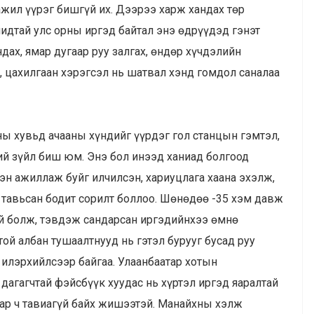
ажил үүрэг бишгүй их. Дээрээ харж хандах төр
чидтай улс орны иргэд байтал энэ өдрүүдэд гэнэт
дах, ямар дугаар руу залгах, өндөр хүчдэлийн
, цахилгаан хэрэгсэл нь шатвал хэнд гомдол саналаа
ы хувьд ачааны хүндийг үүрдэг гол станцын гэмтэл,
дий зүйл биш юм. Энэ бол инээд ханиад болгоод
хэн ажиллаж буйг илчилсэн, хариуцлага хаана эхэлж,
ж тавьсан бодит сорилт боллоо. Шөнөдөө -35 хэм давж
үй болж, тэвдэж сандарсан иргэдийнхээ өмнө
ой албан тушаалтнууд нь гэтэл бурууг бусад руу
д илэрхийлсээр байгаа. Улаанбаатар хотын
дагагчтай фэйсбүүк хуудас нь хүртэл иргэд яаралтай
аар ч тавиагүй байх жишээтэй. Манайхны хэлж