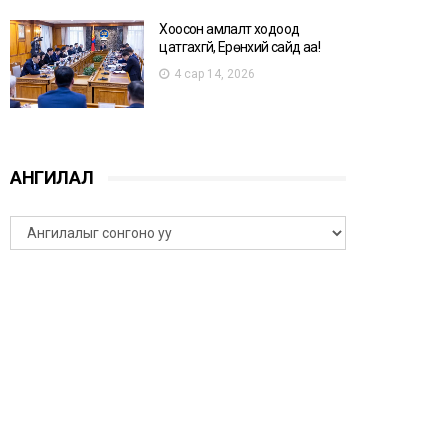
Хоосон амлалт ходоод
цатгахгүй, Ерөнхий сайд аа!
4 сар 14, 2026
АНГИЛАЛ