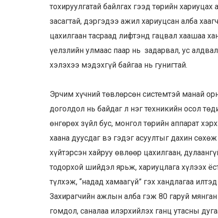
тохируулгатай байлгах гээд төрийн хариуцах 
засагтай, дэргэдээ ажил хариуцсан алба хааг
цахилгаан тасраад лифтэнд гацвал хаашаа хан
үелзлийн улмаас паар нь задарвал, ус алдвал
хэлэхээ мэдэхгүй байгаа нь гунигтай.
Эрчим хүчний төвлөрсөн системтэй манай орн
доголдол нь байдаг л нэг техникийн осол тө
өнгөрөх зүйл бус, монгол төрийн аппарат хэр
хаана дуусдаг вэ гэдэг асуултыг дахин сөхө
хүйтэрсэн хайруу өвлөөр цахилгаан, дулаанг
тодорхой шийдэл ярьж, хариуцлага хүлээх ёст
түлхэж, “надад хамаагүй” гэх хандлагаа илтэ
Захирагчийн ажлын алба гэж 80 гаруй мянган 
гомдол, саналаа илэрхийлэх ганц утасны дуг