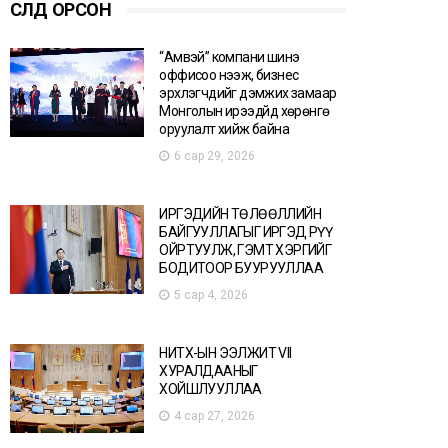
СҮҮЛД ОРСОН
“Амвэй” компани шинэ
оффисоо нээж, бизнес
эрхлэгчдийг дэмжих замаар
Монголын ирээдүйд хөрөнгө
оруулалт хийж байна
6 сар 29, 2026
ИРГЭДИЙН ТӨЛӨӨЛЛИЙН
БАЙГУУЛЛАГЫГ ИРГЭД РҮҮ
ОЙРТУУЛЖ, ГЭМТ ХЭРГИЙГ
БОДИТООР БУУРУУЛЛАА
5 сар 4, 2026
НИТХ-ЫН ЭЭЛЖИТ VII
ХУРАЛДААНЫГ
ХОЙШЛУУЛЛАА
4 сар 27, 2026