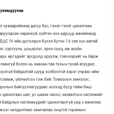
бухимдуулав
 хуваарийнхаа дагуу бус, гэнэт гэнэт цахилгаан
харуулдсан харанхуй, хүйтэн энэ өдрүүд манайханд
ДЦС IV-ийн доголдол бүхэл бүтэн 1.6 сая хүн амтай
 сургууль, цэцэрлэг, орон сууц, аж ахуйн
өрх, иргэдийг эрсдэлд оруулж, тэвчээрийг нь барж
улаангүй болох нь зөвхөн тав тухын тухай асуудал
аюулгүй байдалтай шууд холбоотой хэрэг учраас ийм
усламж, үйлчилгээ гэж бий. Томоохон эмнэлэг,
сролын байгууллагуудаас эхлээд бүгд тийм биш.
 цахилгаан шат, ус шахах насос, халаалтын системийг
й байдлын системүүдийг цахилгаангүй үед ч ажиллах
жээг хөлдөлтөөс хамгаалах онцгой горимын