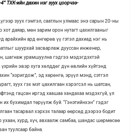
4” ТӨХК-ийн дахин нэг зуух цоорчээ-
үгээр зуух гэмтэл, саатлын улмаас энэ сарын 20-ны
 хот даяар, мөн зарим орон нутагт цахилгааныг
үд арайхийн ард өнгөрөв үү гэтэл дахиад нэг нь
саатлыг шуурхай засварлаж дууссан инженер,
ан, шагнаж урамшуулна гэдгээ мэдэгдэхтэй
үхрийн эвэр хуга хөлддөг дүн өвлийн хүйтэнд
хин “хоригдож”, эд хөрөнгө, эрүүл мэнд, сэтгэл
рагт, зуух гэх мэт цахилгаан хэрэгсэл нь шатсан,
лифтэнд гацсан иргэд хаашаа хандахаа мэдэхгүй, үл
 их бухимдал төрүүлж буй. “Гэнэтийнхэн” гэдэг
лгаан тасарвал хэрхэх талаар өөрсөд дээрээ бодит
р ухаан, хурд, хүч, авхаалж самбаа, шандас шөрмөсөө
ан туулсаар байна.