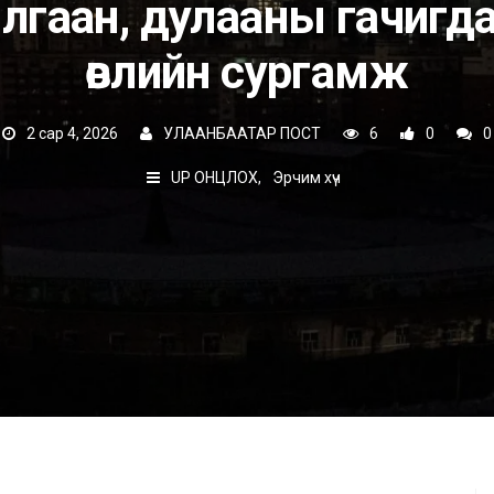
лгаан, дулааны гачигд
өвлийн сургамж
2 сар 4, 2026
УЛААНБААТАР ПОСТ
6
0
0
UP ОНЦЛОХ
Эрчим хүч