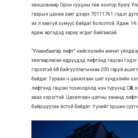
заншсанаар Орон сууцны төв контор буюу Ула
газрын цахим хаяг дээрх 70111761 гэдэг дугаа
их л завгүй хүмүүс байдаг бололтой. Ядаж 14
ядаж иргэдэд хариу өгдөг байгаасай.
“Улаанбаатар лифт” нийслэлийн өмчит үйлдв
хязгаарласан өдрүүдэд лифтэнд гацсан гэдэг
гэрээтэй 68 байгууллагынхаа 200 гаруй ашиг
байдаг. Гурван ч цахилгаан шат хүчдэлийн х
лифтэнд гацсан тохиолдолд нэн түрүүнд СӨХ, 
авах хэрэгтэй. Цахилгаан шатны хананд лифтч
байршуулах ёстой байдаг. Үүнийг оршин суу