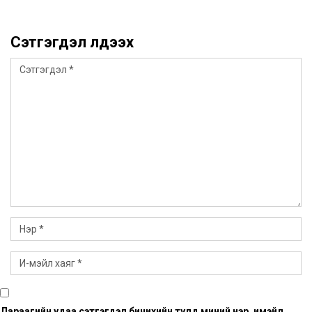
Сэтгэгдэл үлдээх
Дараагийн удаа сэтгэгдэл бичихийн тулд миний нэр, имэйл,