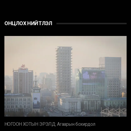
ОНЦЛОХ НИЙТЛЭЛ
НОГООН ХОТЫН ЭРЭЛД: Агаарын бохирдол