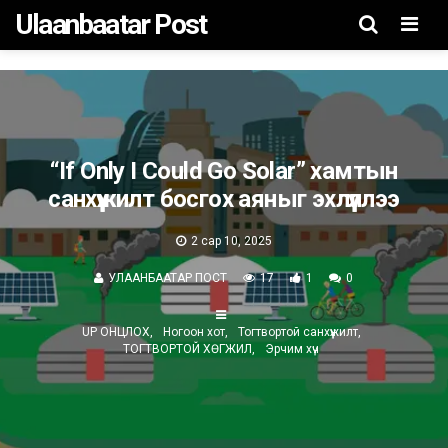
Ulaanbaatar Post
Men
“If Only I Could Go Solar” хамтын
санхүүжилт босгох аяныг эхлүүллээ
2 сар 10, 2025
УЛААНБААТАР ПОСТ
17
1
0
UP ОНЦЛОХ
Ногоон хот
Тогтвортой санхүүжилт
ТОГТВОРТОЙ ХӨГЖИЛ
Эрчим хүч