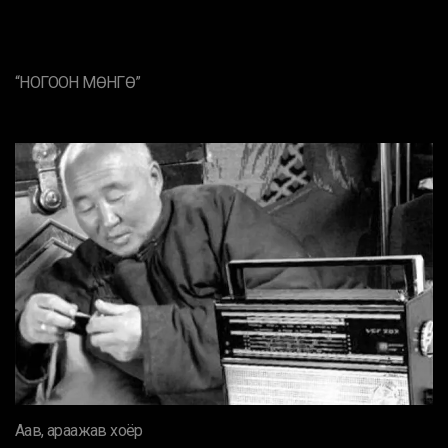
“НОГООН МӨНГӨ”
Аав, араажав хоёр