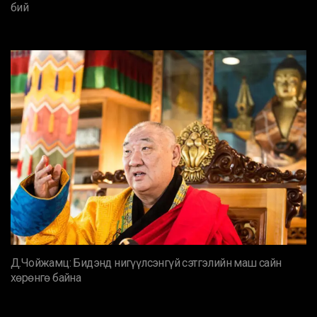
бий
Д.Чойжамц: Бидэнд нигүүлсэнгүй сэтгэлийн маш сайн
хөрөнгө байна