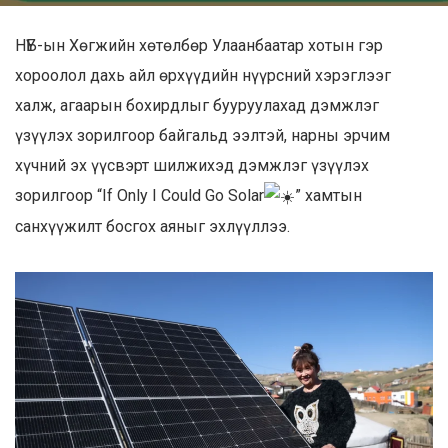
НҮБ-ын Хөгжийн хөтөлбөр Улаанбаатар хотын гэр
хороолол дахь айл өрхүүдийн нүүрсний хэрэглээг
халж, агаарын бохирдлыг бууруулахад дэмжлэг
үзүүлэх зорилгоор байгальд ээлтэй, нарны эрчим
хүчний эх үүсвэрт шилжихэд дэмжлэг үзүүлэх
зорилгоор “If Only I Could Go Solar
” хамтын
санхүүжилт босгох аяныг эхлүүллээ.