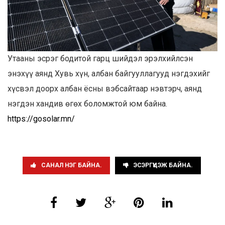
Утааны эсрэг бодитой гарц шийдэл эрэлхийлсэн
энэхүү аянд Хувь хүн, албан байгууллагууд нэгдэхийг
хүсвэл доорх албан ёсны вэбсайтаар нэвтэрч, аянд
нэгдэн хандив өгөх боломжтой юм байна.
https://gosolar.mn/
САНАЛ НЭГ БАЙНА.
ЭСЭРГҮҮЦЭЖ БАЙНА.