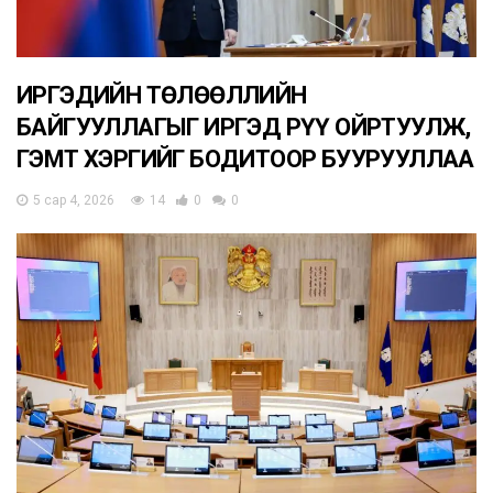
ИРГЭДИЙН ТӨЛӨӨЛЛИЙН
БАЙГУУЛЛАГЫГ ИРГЭД РҮҮ ОЙРТУУЛЖ,
ГЭМТ ХЭРГИЙГ БОДИТООР БУУРУУЛЛАА
5 сар 4, 2026
14
0
0