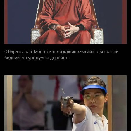
С.Нарангэрэл: Монголын хөгжлийн хамгийн том тээг нь
бидний ёс суртахууны доройтол