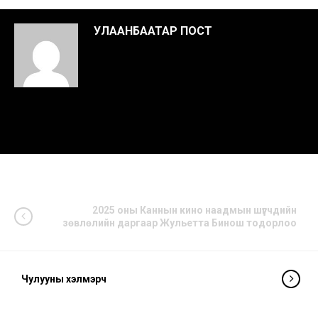
УЛААНБААТАР ПОСТ
2025 оны Каннын кино наадмын шүүгчдийн
зөвлөлийн даргаар Жульетта Бинош тодорлоо
Чулууны хэлмэрч