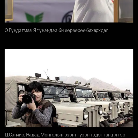
О.Гүндэгмаа: Яг үнэндээ би өөрөөрөө бахархдаг
Ц.Санчир: Надад Монголын эзэнт гүрэн гэдэг ганц л гэр