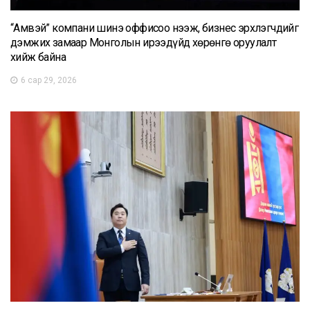
“Амвэй” компани шинэ оффисоо нээж, бизнес эрхлэгчдийг
дэмжих замаар Монголын ирээдүйд хөрөнгө оруулалт
хийж байна
6 сар 29, 2026