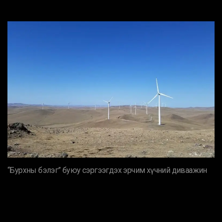
“Бурхны бэлэг” буюу сэргээгдэх эрчим хүчний диваажин