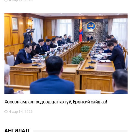
Хоосон амлалт ходоод цатгахгүй, Ерөнхий сайд аа!
4 сар 14, 2026
АНГИЛАЛ