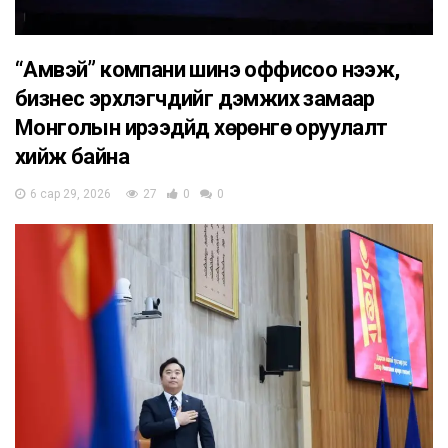
“Амвэй” компани шинэ оффисоо нээж,
бизнес эрхлэгчдийг дэмжих замаар
Монголын ирээдүйд хөрөнгө оруулалт
хийж байна
6 сар 29, 2026
27
0
0