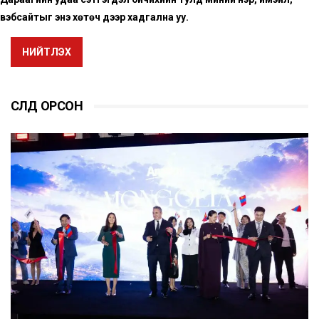
вэбсайтыг энэ хөтөч дээр хадгална уу.
НИЙТЛЭХ
СҮҮЛД ОРСОН