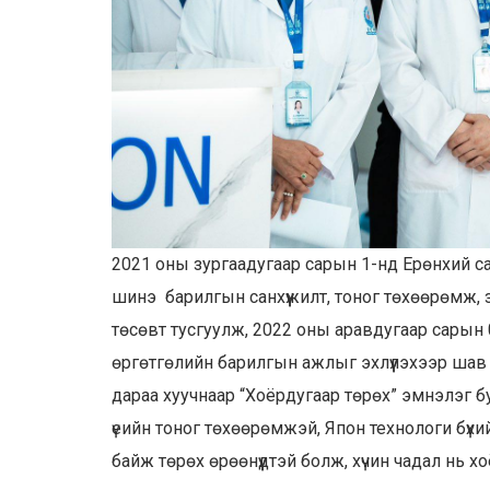
2021 оны зургаадугаар сарын 1-нд Ерөнхий с
шинэ барилгын санхүүжилт, тоног төхөөрөмж,
төсөвт тусгуулж, 2022 оны аравдугаар сарын
өргөтгөлийн барилгын ажлыг эхлүүлэхээр шав
дараа хуучнаар “Хоёрдугаар төрөх” эмнэлэг б
үеийн тоног төхөөрөмжэй, Япон технологи бүхи
байж төрөх өрөөнүүдтэй болж, хүчин чадал нь 