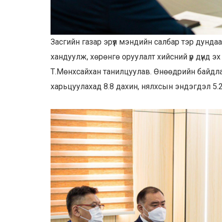
Засгийн газар эрүүл мэндийн салбар тэр дундаа
хандуулж, хөрөнгө оруулалт хийсний үр дүнд э
Т.Мөнхсайхан танилцуулав. Өнөөдрийн байдла
харьцуулахад 8.8 дахин, нялхсын эндэгдэл 5.2 