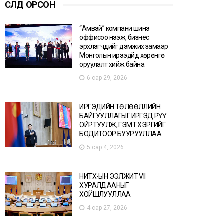
СҮҮЛД ОРСОН
“Амвэй” компани шинэ
оффисоо нээж, бизнес
эрхлэгчдийг дэмжих замаар
Монголын ирээдүйд хөрөнгө
оруулалт хийж байна
6 сар 29, 2026
ИРГЭДИЙН ТӨЛӨӨЛЛИЙН
БАЙГУУЛЛАГЫГ ИРГЭД РҮҮ
ОЙРТУУЛЖ, ГЭМТ ХЭРГИЙГ
БОДИТООР БУУРУУЛЛАА
5 сар 4, 2026
НИТХ-ЫН ЭЭЛЖИТ VII
ХУРАЛДААНЫГ
ХОЙШЛУУЛЛАА
4 сар 27, 2026