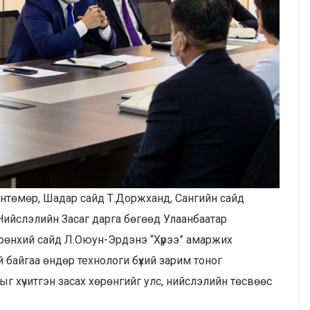
Гантөмөр, Шадар сайд Т.Доржханд, Сангийн сайд
 Нийслэлийн Засаг дарга бөгөөд Улаанбаатар
Ерөнхий сайд Л.Оюун-Эрдэнэ “Хүрээ” амаржих
 байгаа өндөр технологи бүхий зарим тоног
г хүчитгэн засах хөрөнгийг улс, нийслэлийн төсвөөс