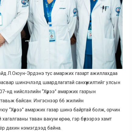
айд Л.Оюун-Эрдэнэ тус амаржих газарт ажиллахдаа
 засвар шинэчлэлд шаардлагатай санхүүжилтийг улсын
 07-нд нийслэлийн “Хүрээ” амаржих газрын
 тавьж байсан. Ингэснээр 66 жилийн
уюу “Хүрээ” амаржих газар шинэ байртай болж, орчин
й хагалгааны таван вакум өрөө, гэр бүлээрээ хамт
хоёр дахин нэмэгдээд байна.