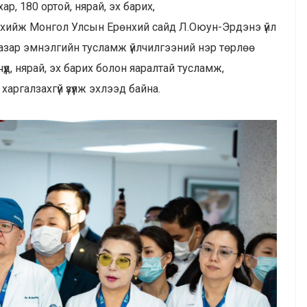
р, 180 ортой, нярай, эх барих,
 хийж Монгол Улсын Ерөнхий сайд Л.Оюун-Эрдэнэ үйл
газар эмнэлгийн тусламж үйлчилгээний нэр төрлөө
д, нярай, эх барих болон яаралтай тусламж,
аргалзахгүй үзүүлж эхлээд байна.