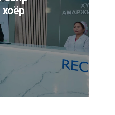
 хоёр
0