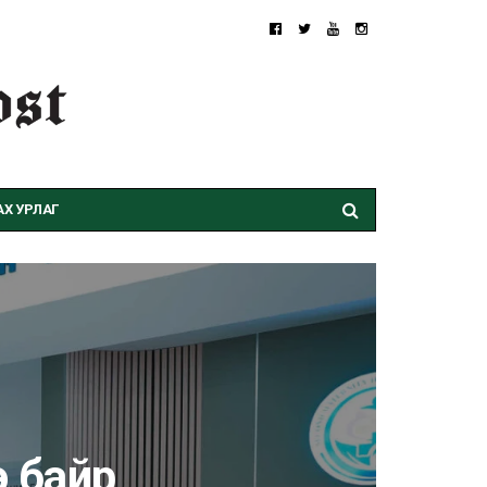
Х УРЛАГ
э байр