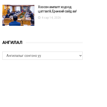
Хоосон амлалт ходоод
цатгахгүй, Ерөнхий сайд аа!
4 сар 14, 2026
АНГИЛАЛ