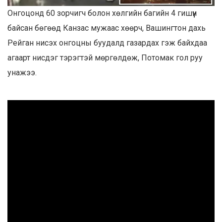
Онгоцонд 60 зорчигч болон хөлгийн багийн 4 гишүүн
байсан бөгөөд Канзас мужаас хөөрч, Вашингтон дахь
Рейган нисэх онгоцны буудалд газардах гэж байхдаа
агаарт нисдэг тэрэгтэй мөргөлдөж, Потомак гол руу
унажээ.