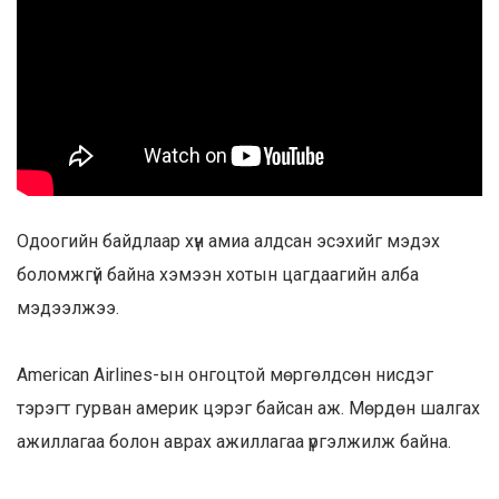
Одоогийн байдлаар хүн амиа алдсан эсэхийг мэдэх
боломжгүй байна хэмээн хотын цагдаагийн алба
мэдээлжээ.
American Airlines-ын онгоцтой мөргөлдсөн нисдэг
тэрэгт гурван америк цэрэг байсан аж. Мөрдөн шалгах
ажиллагаа болон аврах ажиллагаа үргэлжилж байна.