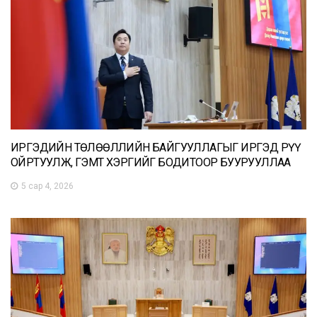
ИРГЭДИЙН ТӨЛӨӨЛЛИЙН БАЙГУУЛЛАГЫГ ИРГЭД РҮҮ
ОЙРТУУЛЖ, ГЭМТ ХЭРГИЙГ БОДИТООР БУУРУУЛЛАА
5 сар 4, 2026