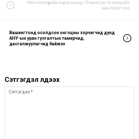
Нийслэлчүүдийн хэрэгцээнд 10 мянган тн нөөцийн
мах бэлтгэнэ
Вашингтонд осолдсон онгоцны зорчигчид дунд
АНУ-ын уран гулгалтын тамирчид,
дасгалжуулагчид байжээ
Сэтгэгдэл үлдээх