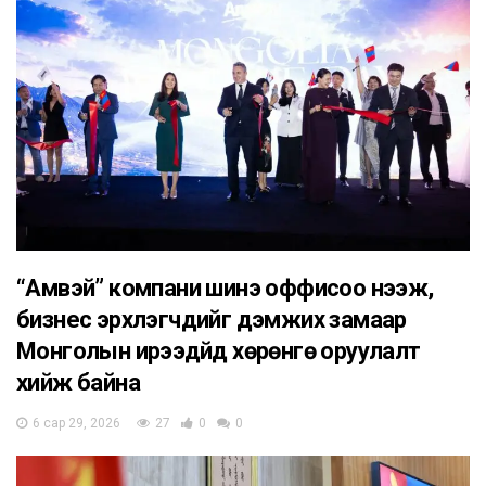
“Амвэй” компани шинэ оффисоо нээж,
бизнес эрхлэгчдийг дэмжих замаар
Монголын ирээдүйд хөрөнгө оруулалт
хийж байна
6 сар 29, 2026
27
0
0