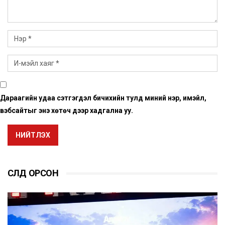
Дараагийн удаа сэтгэгдэл бичихийн тулд миний нэр, имэйл,
вэбсайтыг энэ хөтөч дээр хадгална уу.
НИЙТЛЭХ
СҮҮЛД ОРСОН