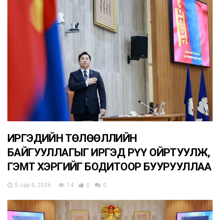
ИРГЭДИЙН ТӨЛӨӨЛЛИЙН
БАЙГУУЛЛАГЫГ ИРГЭД РҮҮ ОЙРТУУЛЖ,
ГЭМТ ХЭРГИЙГ БОДИТООР БУУРУУЛЛАА
5 сар 4, 2026
14
0
0