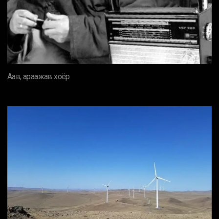
Аав, араажав хоёр