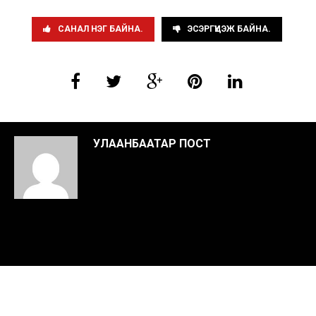
САНАЛ НЭГ БАЙНА.
ЭСЭРГҮҮЦЭЖ БАЙНА.
УЛААНБААТАР ПОСТ