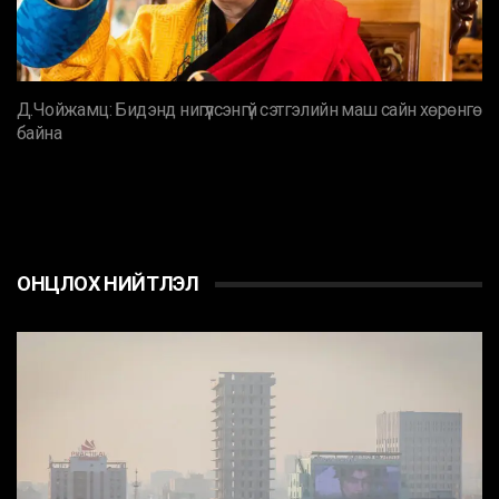
Д.Чойжамц: Бидэнд нигүүлсэнгүй сэтгэлийн маш сайн хөрөнгө
байна
ОНЦЛОХ НИЙТЛЭЛ