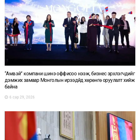
“Амвэй” компани шинэ оффисоо нээж, бизнес эрхлэгчдийг
дэмжих замаар Монголын ирээдүйд хөрөнгө оруулалт хийж
байна
6 сар 29, 2026