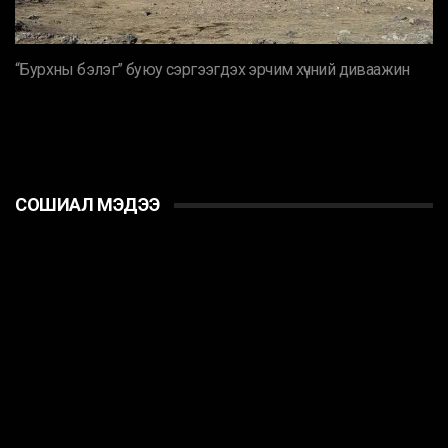
“Бурхны бэлэг” буюу сэргээгдэх эрчим хүчний диваажин
СОШИАЛ МЭДЭЭ