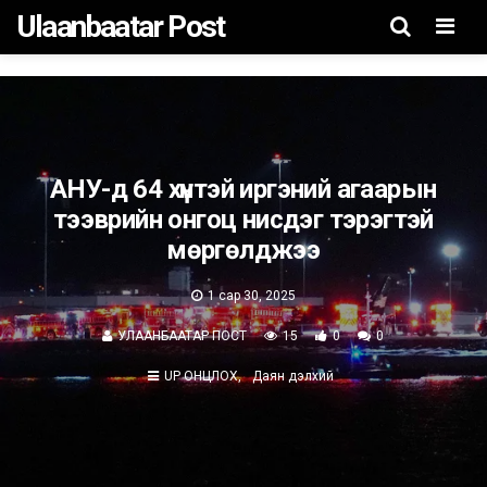
Ulaanbaatar Post
Men
АНУ-д 64 хүнтэй иргэний агаарын
тээврийн онгоц нисдэг тэрэгтэй
мөргөлджээ
1 сар 30, 2025
УЛААНБААТАР ПОСТ
15
0
0
UP ОНЦЛОХ
Даян дэлхий