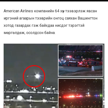
American Airlines компанийн 64 хүн тээвэрлэж явсан
иргэний агаарын тээврийн онгоц саяхан Вашингтон
хотод газардах гэж байхдаа нисдэг тэрэгтэй
мөргөлдөж, осолдсон байна.