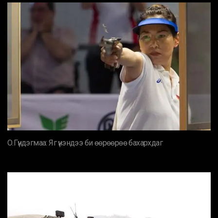
О.Гүндэгмаа: Яг үнэндээ би өөрөөрөө бахархдаг