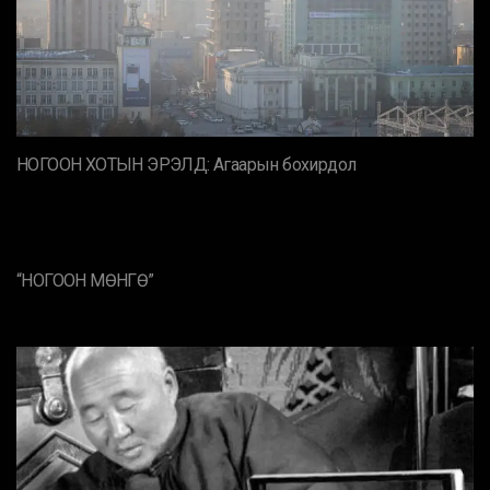
НОГООН ХОТЫН ЭРЭЛД: Агаарын бохирдол
“НОГООН МӨНГӨ”