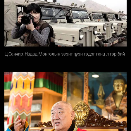
Ц.Санчир: Надад Монголын эзэнт гүрэн гэдэг ганц л гэр бий