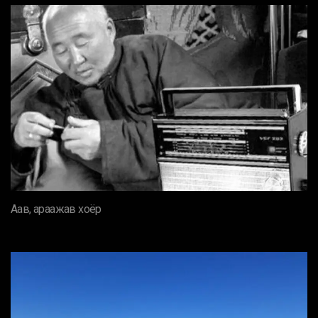
Аав, араажав хоёр