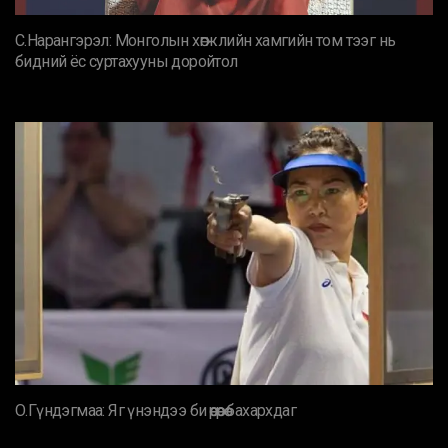
С.Нарангэрэл: Монголын хөгжлийн хамгийн том тээг нь
бидний ёс суртахууны доройтол
О.Гүндэгмаа: Яг үнэндээ би өөрөөрөө бахархдаг