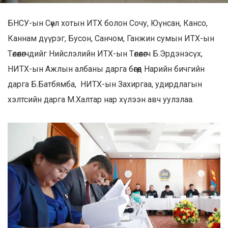
БНСУ-ын Сөүл хотын ИТХ болон Сочу, Юүнсан, Кансо,
Каннам дүүрэг, Бусон, Санчом, Ганжин сумын ИТХ-ын
Төлөөлөгчдийг Нийслэлийн ИТХ-ын Төлөөлөгч Б.Эрдэнэсүх,
НИТХ-ын Ажлын албаны дарга бөгөөд Нарийн бичгийн
дарга Б.Батбямба, НИТХ-ын Захиргаа, удирдлагын
хэлтсийн дарга М.Халтар нар хүлээн авч уулзлаа.