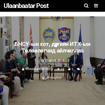
Ulaanbaatar Post
Men
БНСУ-ын хот, дүүргийн ИТХ-ын
Төлөөлөгчид айлчиллаа
7 сар 19, 2023
УЛААНБААТАР ПОСТ
10
0
0
UP ОНЦЛОХ