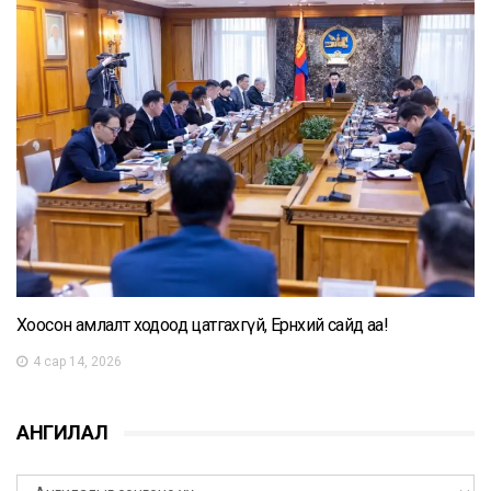
Хоосон амлалт ходоод цатгахгүй, Ерөнхий сайд аа!
4 сар 14, 2026
АНГИЛАЛ