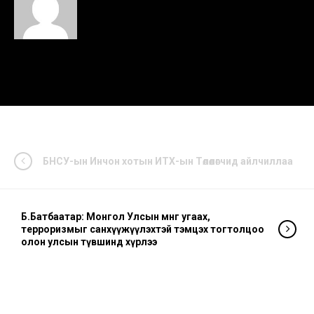
БНСУ-ын Инчон хотын ИТХ-ын Төлөөлөгчид айлчиллаа
Б.Батбаатар: Монгол Улсын мөнгө угаах,
терроризмыг санхүүжүүлэхтэй тэмцэх тогтолцоо
олон улсын түвшинд хүрлээ