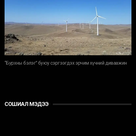
“Бурхны бэлэг” буюу сэргээгдэх эрчим хүчний диваажин
СОШИАЛ МЭДЭЭ