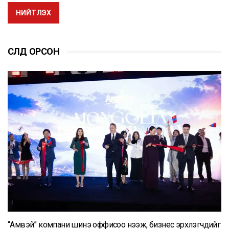
НИЙТЛЭХ
СҮҮЛД ОРСОН
“Амвэй” компани шинэ оффисоо нээж, бизнес эрхлэгчдийг