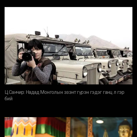
Ц.Санчир: Надад Монголын эзэнт гүрэн гэдэг ганц л гэр
бий