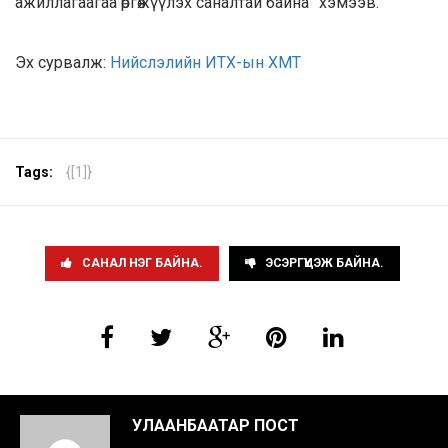
ажиллагаагаа өргөжүүлэх саналтай байна” хэмээв.
Эх сурвалж:
Нийслэлийн ИТХ-ын ХМТ
Tags:
{[1]}
САНАЛ НЭГ БАЙНА.
ЭСЭРГҮҮЦЭЖ БАЙНА.
УЛААНБААТАР ПОСТ