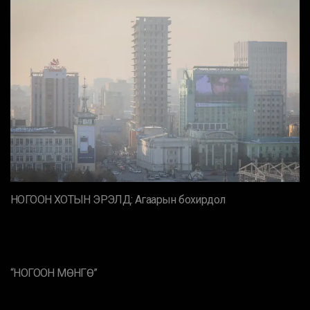
НОГООН ХОТЫН ЭРЭЛД: Агаарын бохирдол
“НОГООН МӨНГӨ”