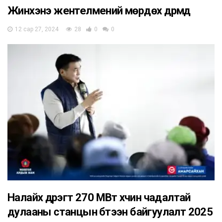
Жинхэнэ жентелмений мөрдөх дүрмүүд
12 сар 27, 2024
28
0
0
Налайх дүүрэгт 270 МВт хүчин чадалтай
дулааны станцын бүтээн байгуулалт 2025