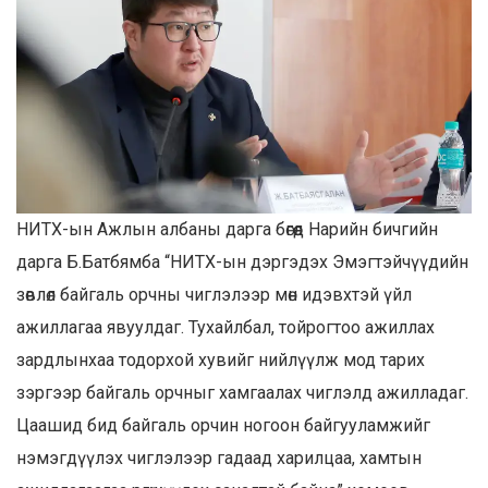
НИТХ-ын Ажлын албаны дарга бөгөөд Нарийн бичгийн
дарга Б.Батбямба “НИТХ-ын дэргэдэх Эмэгтэйчүүдийн
зөвлөл байгаль орчны чиглэлээр мөн идэвхтэй үйл
ажиллагаа явуулдаг. Тухайлбал, тойрогтоо ажиллах
зардлынхаа тодорхой хувийг нийлүүлж мод тарих
зэргээр байгаль орчныг хамгаалах чиглэлд ажилладаг.
Цаашид бид байгаль орчин ногоон байгууламжийг
нэмэгдүүлэх чиглэлээр гадаад харилцаа, хамтын