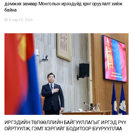
дэмжих замаар Монголын ирээдүйд хөрөнгө оруулалт хийж
байна
6 сар 29, 2026
ИРГЭДИЙН ТӨЛӨӨЛЛИЙН БАЙГУУЛЛАГЫГ ИРГЭД РҮҮ
ОЙРТУУЛЖ, ГЭМТ ХЭРГИЙГ БОДИТООР БУУРУУЛЛАА