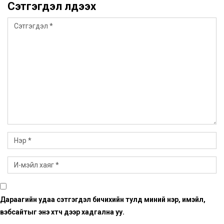
Сэтгэгдэл үлдээх
Дараагийн удаа сэтгэгдэл бичихийн тулд миний нэр, имэйл,
вэбсайтыг энэ хөтөч дээр хадгална уу.