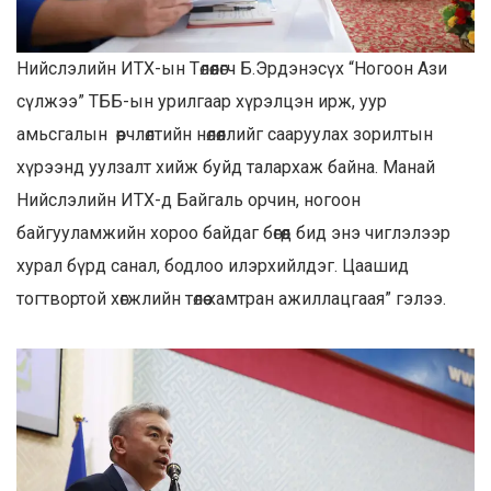
Нийслэлийн ИТХ-ын Төлөөлөгч Б.Эрдэнэсүх “Ногоон Ази
сүлжээ” ТББ-ын урилгаар хүрэлцэн ирж, уур
амьсгалын өөрчлөлтийн нөлөөллийг сааруулах зорилтын
хүрээнд уулзалт хийж буйд талархаж байна. Манай
Нийслэлийн ИТХ-д Байгаль орчин, ногоон
байгууламжийн хороо байдаг бөгөөд бид энэ чиглэлээр
хурал бүрд санал, бодлоо илэрхийлдэг. Цаашид
тогтвортой хөгжлийн төлөө хамтран ажиллацгаая” гэлээ.