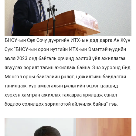
БНСУ-ын Сөүл Сочу дүүргийн ИТХ-ын дэд дарга Ан Жүн
Сүк “БНСУ-ын орон нутгийн ИТХ-ын Эмэгтэйчүүдийн
зөвлөл 2023 онд байгаль орчинд ээлтэй үйл ажиллагаа
явуулах зорилт тавин ажиллаж байна. Энэ хүрээнд бид
Монгол орны байгалийн өөрчлөлт, цөлжилтийн байдалтай
танилцаж, уур амьсгалын өөрчлөлтийн эсрэг цаашид
хэрхэн хамтран ажиллах талаараа ярилцаж санал
бодлоо солилцох зорилготой айлчилж байна” гэв.