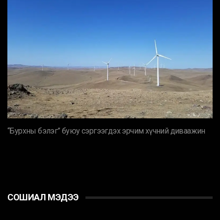
“Бурхны бэлэг” буюу сэргээгдэх эрчим хүчний диваажин
СОШИАЛ МЭДЭЭ