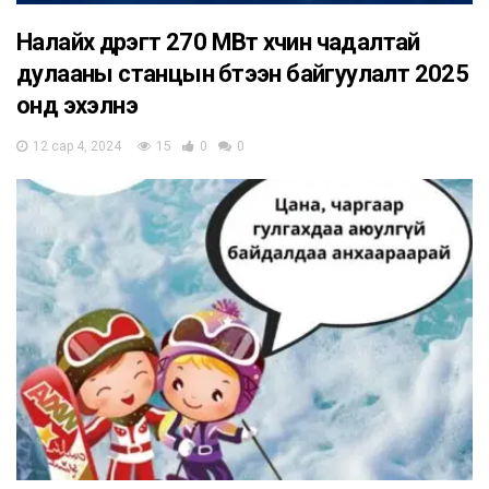
Налайх дүүрэгт 270 МВт хүчин чадалтай
дулааны станцын бүтээн байгуулалт 2025
онд эхэлнэ
12 сар 4, 2024
15
0
0