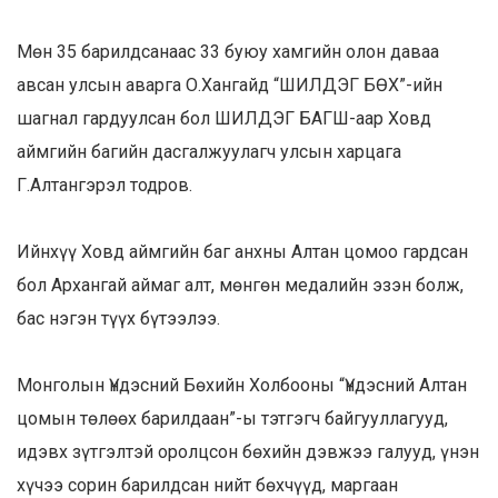
Мөн 35 барилдсанаас 33 буюу хамгийн олон даваа
авсан улсын аварга О.Хангайд “ШИЛДЭГ БӨХ”-ийн
шагнал гардуулсан бол ШИЛДЭГ БАГШ-аар Ховд
аймгийн багийн дасгалжуулагч улсын харцага
Г.Алтангэрэл тодров.
Ийнхүү Ховд аймгийн баг анхны Алтан цомоо гардсан
бол Архангай аймаг алт, мөнгөн медалийн эзэн болж,
бас нэгэн түүх бүтээлээ.
Монголын Үндэсний Бөхийн Холбооны “Үндэсний Алтан
цомын төлөөх барилдаан”-ы тэтгэгч байгууллагууд,
идэвх зүтгэлтэй оролцсон бөхийн дэвжээ галууд, үнэн
хүчээ сорин барилдсан нийт бөхчүүд, маргаан