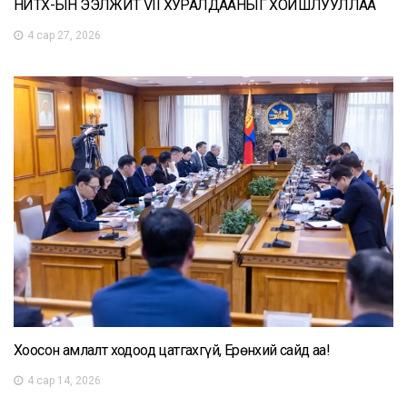
НИТХ-ЫН ЭЭЛЖИТ VII ХУРАЛДААНЫГ ХОЙШЛУУЛЛАА
4 сар 27, 2026
Хоосон амлалт ходоод цатгахгүй, Ерөнхий сайд аа!
4 сар 14, 2026