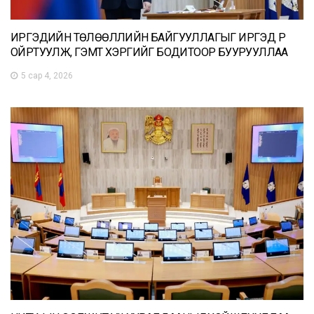
ИРГЭДИЙН ТӨЛӨӨЛЛИЙН БАЙГУУЛЛАГЫГ ИРГЭД РҮҮ
ОЙРТУУЛЖ, ГЭМТ ХЭРГИЙГ БОДИТООР БУУРУУЛЛАА
5 сар 4, 2026