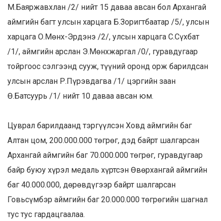
М.Баяржавхлан /2/ нийт 15 даваа авсан бол Архангай
аймгийн багт улсын харцага Б.Зоригтбаатар /5/, улсын
харцага О.Мөнх-Эрдэнэ /2/, улсын харцага С.Сүхбат
/1/, аймгийн арслан Э.Мөнхжаргал /0/, гуравдугаар
тойргоос сэлгээнд сууж, түүний оронд орж барилдсан
улсын арслан Р.Пүрэвдагва /1/ цэргийн заан
Ө.Батсуурь /1/ нийт 10 даваа авсан юм.
Цуврал барилдаанд тэргүүлсэн Ховд аймгийн баг
Алтан цом, 200.000.000 төгрөг, дэд байрт шалгарсан
Архангай аймгийн баг 70.000.000 төгрөг, гуравдугаар
байр буюу хүрэл медаль хүртсэн Өвөрхангай аймгийн
баг 40.000.000, дөрөвдүгээр байрт шалгарсан
Говьсүмбэр аймгийн баг 20.000.000 төгрөгийн шагнал
тус тус гардацгаалаа.