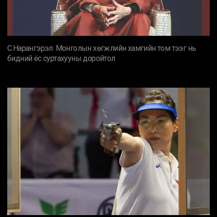
С.Нарангэрэл: Монголын хөгжлийн хамгийн том тээг нь
бидний ёс суртахууны доройтол