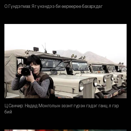
О.Гүндэгмаа: Яг үнэндээ би өөрөөрөө бахархдаг
Ц.Санчир: Надад Монголын эзэнт гүрэн гэдэг ганц л гэр
бий