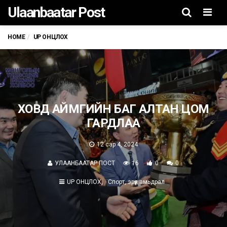
Ulaanbaatar Post
Men
HOME
UP ОНЦЛОХ
ХОВД АЙМГИЙН БАГ АЛТАН ЦОМ
ГАРДЛАА
12 сар 4, 2024
УЛААНБААТАР ПОСТ
16
0
0
UP ОНЦЛОХ
Спорт, эрүүл амьдрал