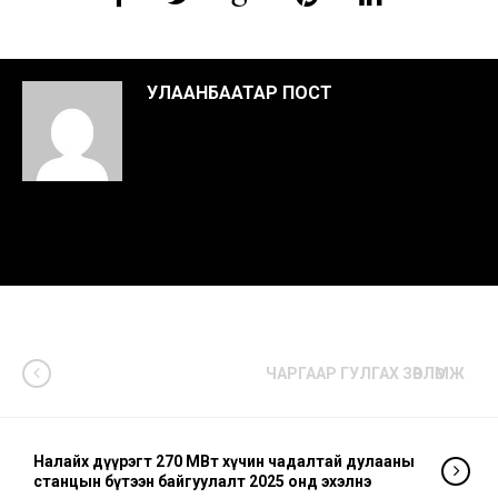
УЛААНБААТАР ПОСТ
ЧАРГААР ГУЛГАХ ЗӨВЛӨМЖ
Налайх дүүрэгт 270 МВт хүчин чадалтай дулааны
станцын бүтээн байгуулалт 2025 онд эхэлнэ