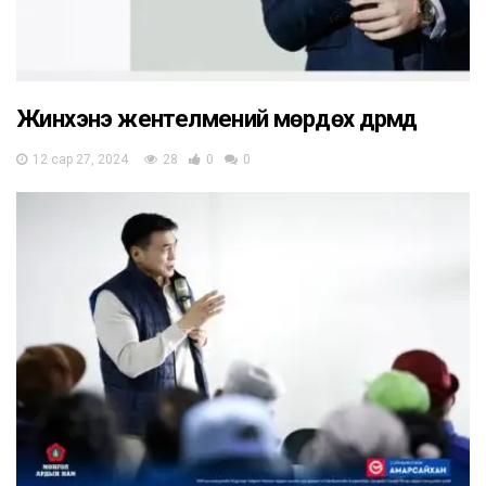
Жинхэнэ жентелмений мөрдөх дүрмүүд
12 сар 27, 2024
28
0
0