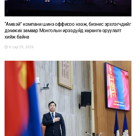
“Амвэй” компани шинэ оффисоо нээж, бизнес эрхлэгчдийг
дэмжих замаар Монголын ирээдүйд хөрөнгө оруулалт
хийж байна
6 сар 29, 2026