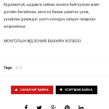
будлиангүй, шударга сайхан зохион байгуулсан жаяг
дэгийн багийнхан, монгол бөхөө шимтэн үзэж,
уухайлан дэмждэг үзэгч олондоо халуун талархал
илэрхийлье.
МОНГОЛЫН ҮНДЭСНИЙ БӨХИЙН ХОЛБОО
Tags:
{[1]}
САНАЛ НЭГ БАЙНА.
ЭСЭРГҮҮЦЭЖ БАЙНА.