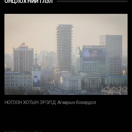
ОНЦЛОХ НИЙТЛЭЛ
НОГООН ХОТЫН ЭРЭЛД: Агаарын бохирдол