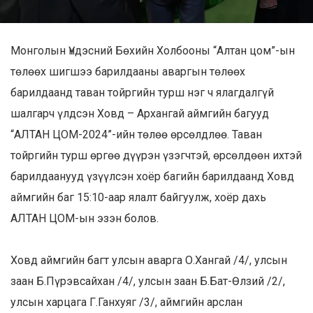
Монголын Үндэсний Бөхийн Холбооны “Алтан цом”-ын
төлөөх шигшээ барилдааны аваргын төлөөх
барилдаанд таван тойргийн турш нэг ч ялагдалгүй
шалгарч үлдсэн Ховд – Архангай аймгийн багууд
“АЛТАН ЦОМ-2024”-ийн төлөө өрсөлдлөө. Таван
тойргийн турш өргөө дүүрэн үзэгчтэй, өрсөлдөөн ихтэй
барилдаанууд үзүүлсэн хоёр багийн барилдаанд Ховд
аймгийн баг 15:10-аар ялалт байгуулж, хоёр дахь
АЛТАН ЦОМ-ын эзэн болов.
Ховд аймгийн багт улсын аварга О.Хангай
/4/, улсын
заан Б.Пүрэвсайхан /4/, улсын заан Б.Бат-Өлзий /2/,
улсын харцага Г.Ганхуяг /3/, аймгийн арслан