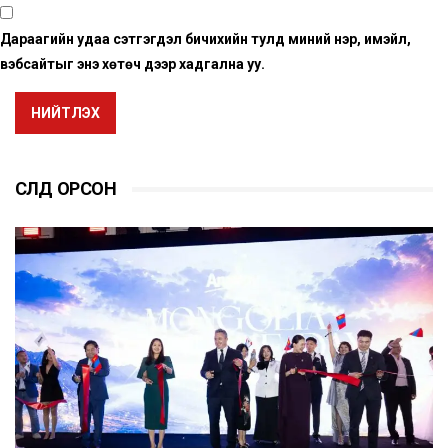
Дараагийн удаа сэтгэгдэл бичихийн тулд миний нэр, имэйл,
вэбсайтыг энэ хөтөч дээр хадгална уу.
НИЙТЛЭХ
СҮҮЛД ОРСОН