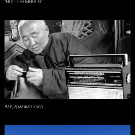
“НОГООН МӨНГӨ”
Аав, араажав хоёр