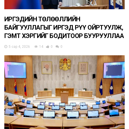
ИРГЭДИЙН ТӨЛӨӨЛЛИЙН
БАЙГУУЛЛАГЫГ ИРГЭД РҮҮ ОЙРТУУЛЖ,
ГЭМТ ХЭРГИЙГ БОДИТООР БУУРУУЛЛАА
5 сар 4, 2026
14
0
0