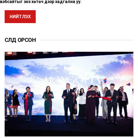
вэбсайтыг энэ хөтөч дээр хадгална уу.
НИЙТЛЭХ
СҮҮЛД ОРСОН