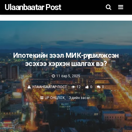
Ulaanbaatar Post
Men
Ипотекийн зээл МИК-рүү шилжсэн
эсэхээ хэрхэн шалгах вэ?
11 сар 5, 2025
УЛААНБААТАР ПОСТ
12
0
0
UP ОНЦЛОХ
Эдийн засаг