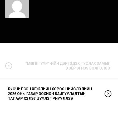
“МӨНГӨН ГҮҮР”-ИЙН ДЭРГЭДЭХ ТУСЛАХ ЗАМЫГ
ХОЁР ЭГНЭЭ БОЛГОЛОО
БҮСЧИЛСЭН ХӨГЖЛИЙН ХОРОО НИЙСЛЭЛИЙН
2026 ОНЫ ГАЗАР ЗОХИОН БАЙГУУЛАЛТЫН
ТАЛААР ХЭЛЭЛЦҮҮЛЭГ ӨРНҮҮЛЛЭЭ