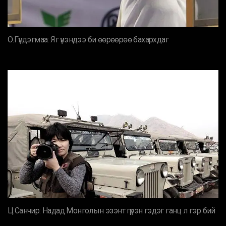
О.Гүндэгмаа: Яг үнэндээ би өөрөөрөө бахархдаг
Ц.Санчир: Надад Монголын эзэнт гүрэн гэдэг ганц л гэр бий