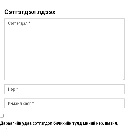
Сэтгэгдэл үлдээх
Дараагийн удаа сэтгэгдэл бичихийн тулд миний нэр, имэйл,