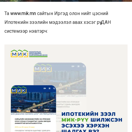
Та
www.mik.mn
сайтын Иргэд олон нийт цэсний
Ипотекийн зээлийн мэдээлэл авах хэсэг рүү ДАН
системээр нэвтэрч: