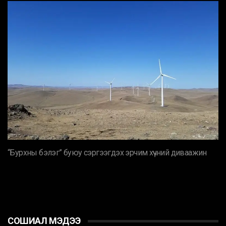
“Бурхны бэлэг” буюу сэргээгдэх эрчим хүчний диваажин
СОШИАЛ МЭДЭЭ