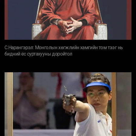
С.Нарангэрэл: Монголын хөгжлийн хамгийн том тээг нь
бидний ёс суртахууны доройтол