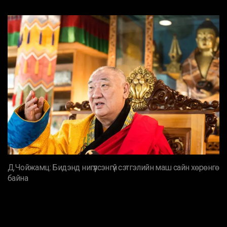
Д.Чойжамц: Бидэнд нигүүлсэнгүй сэтгэлийн маш сайн хөрөнгө
байна