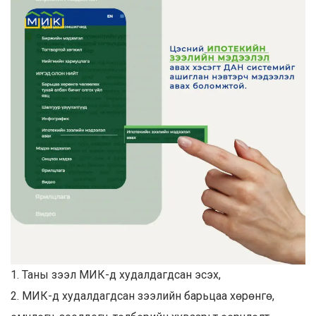
1. Таны зээл МИК-д худалдагдсан эсэх,
2. МИК-д худалдагдсан зээлийн барьцаа хөрөнгө,