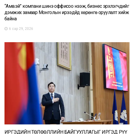
“Амвэй” компани шинэ оффисоо нээж, бизнес эрхлэгчдийг
дэмжих замаар Монголын ирээдүйд хөрөнгө оруулалт хийж
байна
6 сар 29, 2026
ИРГЭДИЙН ТӨЛӨӨЛЛИЙН БАЙГУУЛЛАГЫГ ИРГЭД РҮҮ