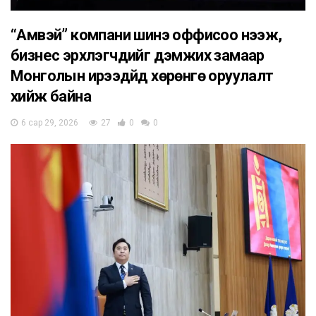
“Амвэй” компани шинэ оффисоо нээж,
бизнес эрхлэгчдийг дэмжих замаар
Монголын ирээдүйд хөрөнгө оруулалт
хийж байна
6 сар 29, 2026
27
0
0