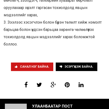
өмчлөгч, зээлдэгч, төлбөрийн хуваарьт өөрчлөлт
оруулахаар хүсэлт гаргасан тохиолдолд явцын
мэдээллийг харах,
3. Зээлээс хэсэгчлэн болон бүрэн төлөлт хийж нэмэлт
барьцаа болон үндсэн барьцаа хөрөнгө чөлөөлүүлэх
тохиолдолд явцын мэдээллийг харах боломжтой
боллоо.
САНАЛ НЭГ БАЙНА.
ЭСЭРГҮҮЦЭЖ БАЙНА.
УЛААНБААТАР ПОСТ