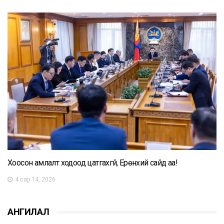
Хоосон амлалт ходоод цатгахгүй, Ерөнхий сайд аа!
4 сар 14, 2026
АНГИЛАЛ