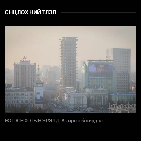
ОНЦЛОХ НИЙТЛЭЛ
НОГООН ХОТЫН ЭРЭЛД: Агаарын бохирдол