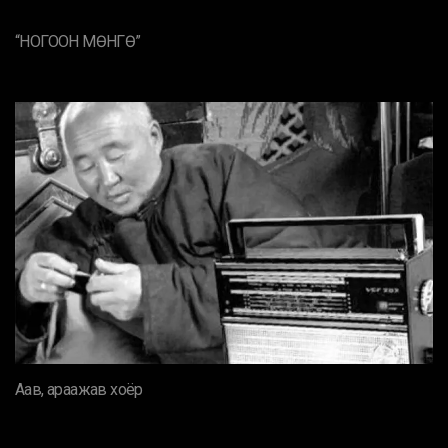
“НОГООН МӨНГӨ”
Аав, араажав хоёр