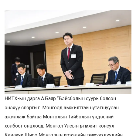
НИТХ-ын дарга А.Баяр “Бэйсболын суурь болсон
энэхүү спортыг Монголд амжилттай нутагшуулан
ажиллаж байгаа Монголын Тийболын үндэсний
холбоог онцлоод, Монгол Улсын өргөмжит консул
Каваучи Широ Монголын ирээдүйн төлөө, хүүхдүүдийн