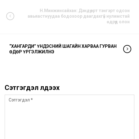
Н.Минжинсайхан: Дэндүү эрт тэнгэрт одсон
авьяастнуудаа бодохоор даагдахгүй нулимстай
өдрүүд олон
“ХАНГАРДИ” ҮНДЭСНИЙ ШАГАЙН ХАРВАА ГУРВАН
ӨДӨР ҮРГЭЛЖИЛНЭ
Сэтгэгдэл үлдээх