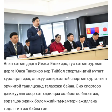
Анан хотын дарга Иваса Ёшихиро, тус хотын хурлын
дарга Юаса Такахиро нар Тийбол спортын өлгий нутагт
хүрэлцэн ирж, энэхүү сонирхолтой спортын сургалтын
орчинтой танилцсанд талархаж байна. Энэ спортоор
дамжуулан хоёр хот харилцаа холбоогоо бататгаж,
зэрэгцэн хөгжих боломжийн төлөө хамтарч ажиллана
гэдэгт итгэж байна гэв.