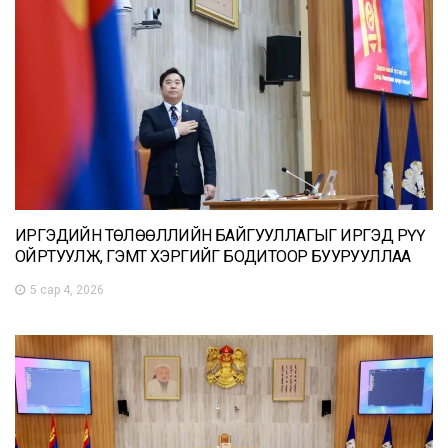
ИРГЭДИЙН ТӨЛӨӨЛЛИЙН БАЙГУУЛЛАГЫГ ИРГЭД РҮҮ
ОЙРТУУЛЖ, ГЭМТ ХЭРГИЙГ БОДИТООР БУУРУУЛЛАА
5 сар 4, 2026