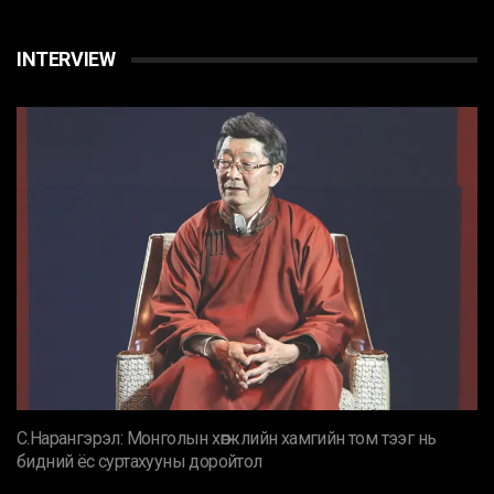
INTERVIEW
С.Нарангэрэл: Монголын хөгжлийн хамгийн том тээг нь
бидний ёс суртахууны доройтол