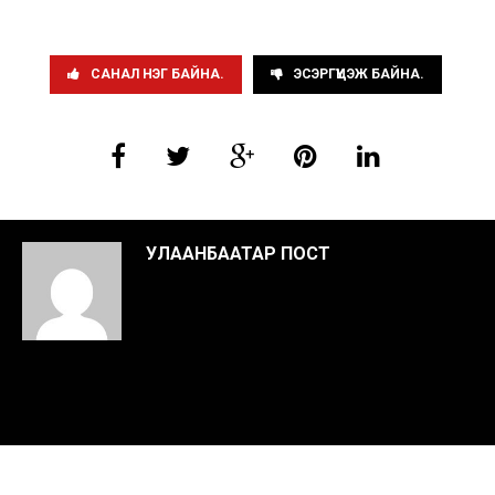
САНАЛ НЭГ БАЙНА.
ЭСЭРГҮҮЦЭЖ БАЙНА.
УЛААНБААТАР ПОСТ