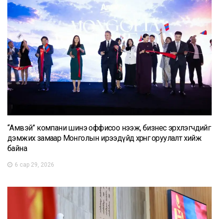
“Амвэй” компани шинэ оффисоо нээж, бизнес эрхлэгчдийг
дэмжих замаар Монголын ирээдүйд хөрөнгө оруулалт хийж
байна
6 сар 29, 2026