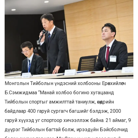
Монголын Тийболын үндэсний холбооны Ерөнхийлөгч
Б.Сэмжидмаа “Манай холбоо богино хугацаанд
Тийболын спортыг амжилттай таниулж, өнөөдрийн
байдлаар 400 гаруй сургагч багшийг бэлдэж, 2000
гаруй хүүхэд уг спортоор хичээллэж байна. 21 аймаг, 9
дүүрэг Тийболын багтай болж, ирээдүйн Бэйсболчид