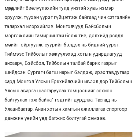
мөрөөдлийг биелүүлэхийн тулд үнэтэй хувь нэмэр
оруулж, түүхэн үүрэг гүйцэтгэж байгаад чин сэтгэлийн
талархал илэрхийлэв. Монголчууд Бэйсболын
мэргэжлийн тамирчинтай болж тив, дэлхийд өрсөлдөх
мөчийг ойртуулж, суурийг бэлдэх нь бидний үүрэг.
Тиймээс Тийболыг хөгжүүлэхэд хотын удирдлагууд
анхаарч, Бэйсбол, Тийболын талбай барих газрыг
шийдсэн. Сургагч багш нарыг бэлдэж, ирэх тавдугаар
сард Монгол Улсын Ерөнхийлөгчийн ивээл дор Тийболын
Улсын аварга шалгаруулах тэмцээнийг зохион
байгуулах гэж байна” гэдгийг дурдлаа. Төгсгөлд нь
Улаанбаатар, Анан хотын хамтын ажиллагаа спортоор
дамжин үеийн үед батжих болтугай хэмээв.