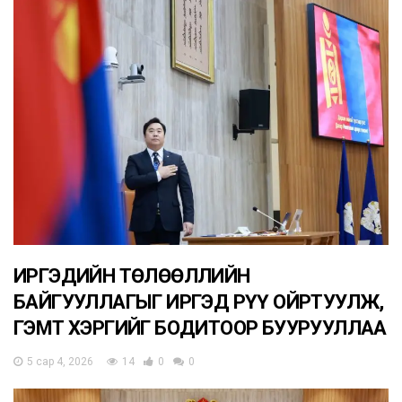
ИРГЭДИЙН ТӨЛӨӨЛЛИЙН
БАЙГУУЛЛАГЫГ ИРГЭД РҮҮ ОЙРТУУЛЖ,
ГЭМТ ХЭРГИЙГ БОДИТООР БУУРУУЛЛАА
5 сар 4, 2026
14
0
0