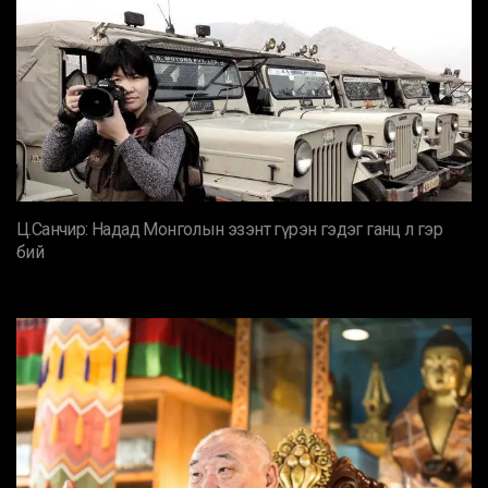
Ц.Санчир: Надад Монголын эзэнт гүрэн гэдэг ганц л гэр
бий