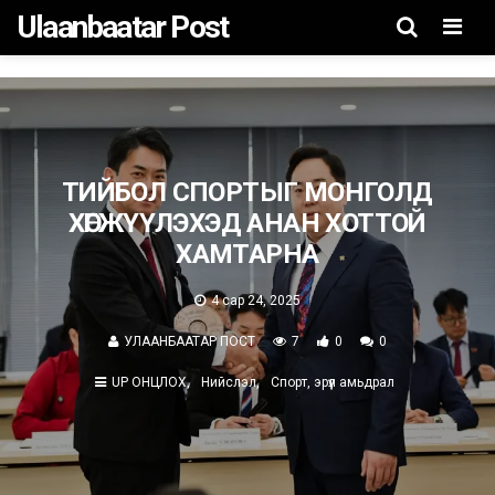
Ulaanbaatar Post
Men
ТИЙБОЛ СПОРТЫГ МОНГОЛД
ХӨГЖҮҮЛЭХЭД АНАН ХОТТОЙ
ХАМТАРНА
4 сар 24, 2025
УЛААНБААТАР ПОСТ
7
0
0
UP ОНЦЛОХ
Нийслэл
Спорт, эрүүл амьдрал