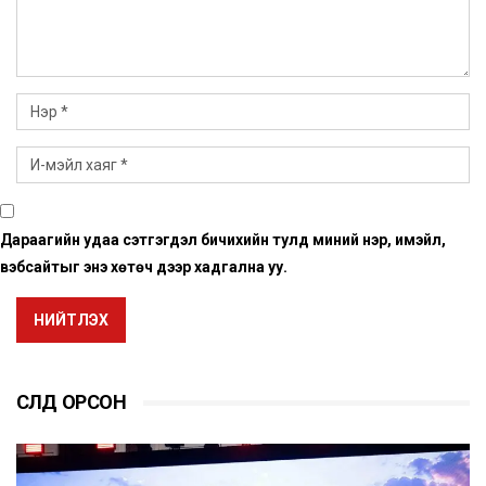
Дараагийн удаа сэтгэгдэл бичихийн тулд миний нэр, имэйл,
вэбсайтыг энэ хөтөч дээр хадгална уу.
НИЙТЛЭХ
СҮҮЛД ОРСОН