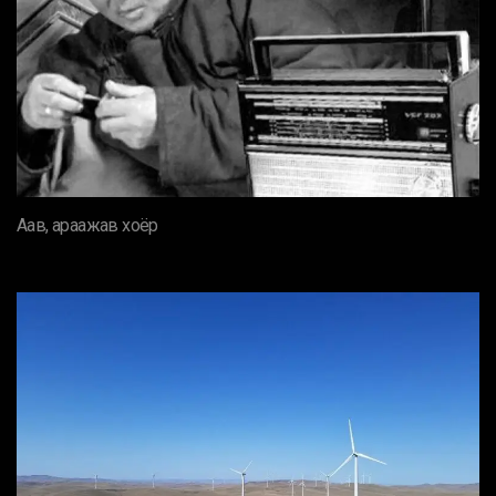
Аав, араажав хоёр