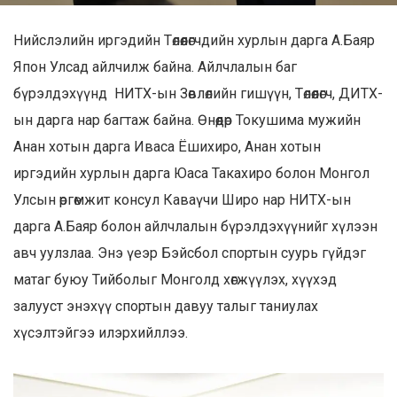
Нийслэлийн иргэдийн Төлөөлөгчдийн хурлын дарга А.Баяр
Япон Улсад айлчилж байна. Айлчлалын баг
бүрэлдэхүүнд НИТХ-ын Зөвлөлийн гишүүн, Төлөөлөгч, ДИТХ-
ын дарга нар багтаж байна. Өнөөдөр Токушима мужийн
Анан хотын дарга Иваса Ёшихиро, Анан хотын
иргэдийн хурлын дарга Юаса Такахиро болон Монгол
Улсын өргөмжит консул Каваүчи Широ нар НИТХ-ын
дарга А.Баяр болон айлчлалын бүрэлдэхүүнийг хүлээн
авч уулзлаа. Энэ үеэр Бэйсбол спортын суурь гүйдэг
матаг буюу Тийболыг Монголд хөгжүүлэх, хүүхэд
залууст энэхүү спортын давуу талыг таниулах
хүсэлтэйгээ илэрхийллээ.