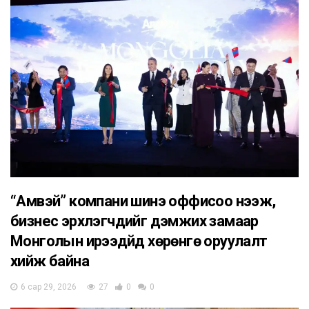
“Амвэй” компани шинэ оффисоо нээж,
бизнес эрхлэгчдийг дэмжих замаар
Монголын ирээдүйд хөрөнгө оруулалт
хийж байна
6 сар 29, 2026
27
0
0