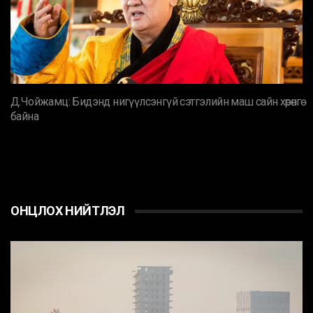
Д.Чойжамц: Бидэнд нигүүлсэнгүй сэтгэлийн маш сайн хөрөнгө
байна
ОНЦЛОХ НИЙТЛЭЛ