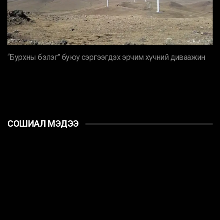
“Бурхны бэлэг” буюу сэргээгдэх эрчим хүчний диваажин
СОШИАЛ МЭДЭЭ