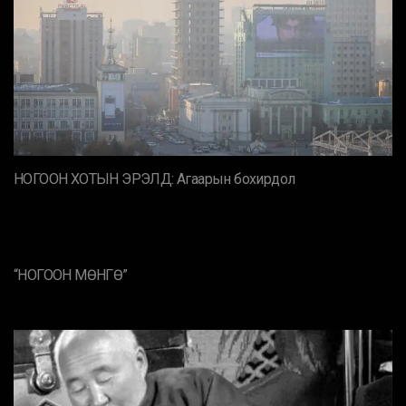
НОГООН ХОТЫН ЭРЭЛД: Агаарын бохирдол
“НОГООН МӨНГӨ”