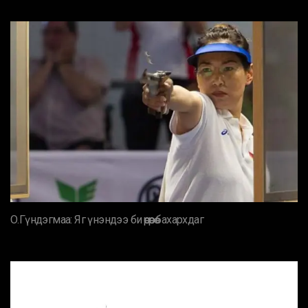
О.Гүндэгмаа: Яг үнэндээ би өөрөөрөө бахархдаг