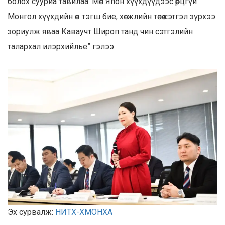
болох сууриа тавилаа. Мөн Япон хүүхдүүдээс өөрцгүй
Монгол хүүхдийн өв тэгш бие, хөгжлийн төлөө сэтгэл зүрхээ
зориулж яваа Каваучт Широп танд чин сэтгэлийн
талархал илэрхийлье” гэлээ.
Эх сурвалж:
НИТХ-ХМОНХА