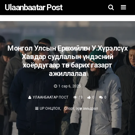
Ulaanbaatar Post
Men
Монгол Улсын Ерөнхийлөгч У.Хүрэлсүх
Хавдар судлалын үндэсний
хоёрдугаар төв барих газарт
ажиллалаа
1 сар 6, 2025
УЛААНБААТАР ПОСТ
13
0
0
UP ОНЦЛОХ
Спорт, эрүүл амьдрал