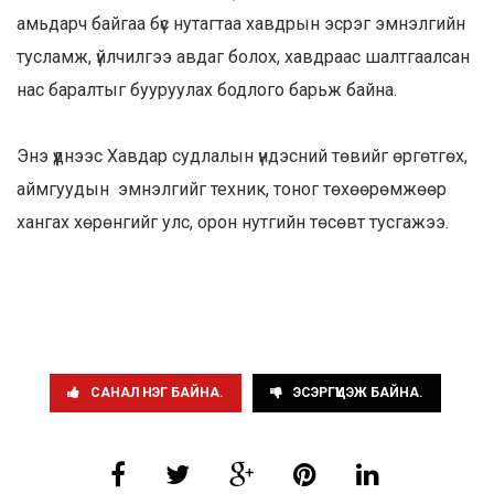
амьдарч байгаа бүс нутагтаа хавдрын эсрэг эмнэлгийн
тусламж, үйлчилгээ авдаг болох, хавдраас шалтгаалсан
нас баралтыг бууруулах бодлого барьж байна.
Энэ үүднээс Хавдар судлалын үндэсний төвийг өргөтгөх,
аймгуудын эмнэлгийг техник, тоног төхөөрөмжөөр
хангах хөрөнгийг улс, орон нутгийн төсөвт тусгажээ.
САНАЛ НЭГ БАЙНА.
ЭСЭРГҮҮЦЭЖ БАЙНА.