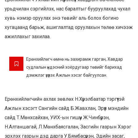
урьдчилан сэргийлэх, нас баралтыг бууруулахад чухал
хувь нэмэр оруулах энэ төвийг аль болох богино
хугацаанд барьж, ашиглалтад оруулахын төлөө хичээж
ажиллахыг захилаа.
Ерөнхийлөгч өмнө нь захирамж гарган, Хавдар
судлалын үндэсний хоёрдугаар төвийг барихад
дэмжлэг үзүүлэх Ажлын хэсэг байгуулсан.
Ерөнхийлөгчийн ахлах зөвлөх Н.Хүрэлбаатар тэргүүтэй
Ажлын хэсэгт Сангийн сайд Б.Жавхлан, Эрүүл мэндийн
сайд Т.Мөнхсайхан, УИХ-ын гишүүн Ж.Чинбүрэн,
Н.Алтаншагай, Л.Мөнхбаясгалан, Засгийн газрын Хэрэг
эрхлэх газрын дэд дарга У.Бямбасүрэн, Эдийн засаг,