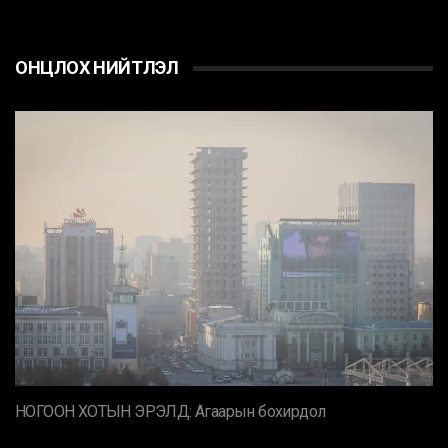
ОНЦЛОХ НИЙТЛЭЛ
НОГООН ХОТЫН ЭРЭЛД: Агаарын бохирдол