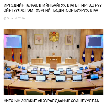
ИРГЭДИЙН ТӨЛӨӨЛЛИЙН БАЙГУУЛЛАГЫГ ИРГЭД РҮҮ
ОЙРТУУЛЖ, ГЭМТ ХЭРГИЙГ БОДИТООР БУУРУУЛЛАА
5 сар 4, 2026
НИТХ-ЫН ЭЭЛЖИТ VII ХУРАЛДААНЫГ ХОЙШЛУУЛЛАА