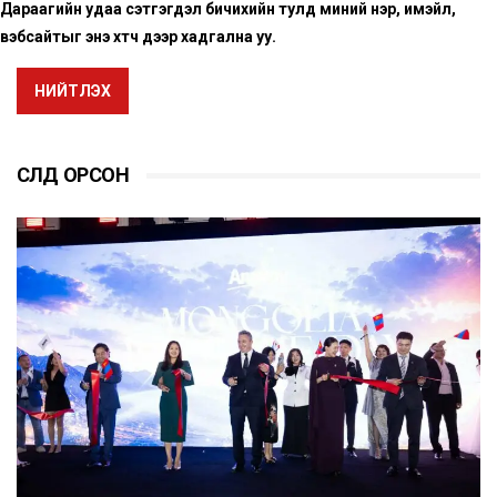
Дараагийн удаа сэтгэгдэл бичихийн тулд миний нэр, имэйл,
вэбсайтыг энэ хөтөч дээр хадгална уу.
НИЙТЛЭХ
СҮҮЛД ОРСОН