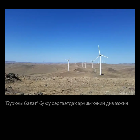
“Бурхны бэлэг” буюу сэргээгдэх эрчим хүчний диваажин