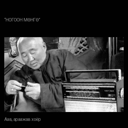
“НОГООН МӨНГӨ”
Аав, араажав хоёр