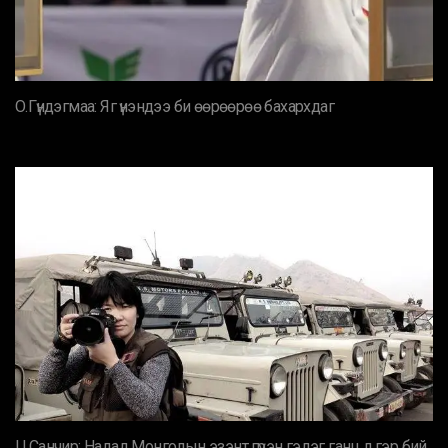
О.Гүндэгмаа: Яг үнэндээ би өөрөөрөө бахархдаг
Ц.Санчир: Надад Монголын эзэнт гүрэн гэдэг ганц л гэр бий