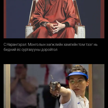
С.Нарангэрэл: Монголын хөгжлийн хамгийн том тээг нь
бидний ёс суртахууны доройтол