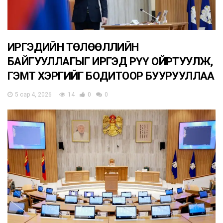
ИРГЭДИЙН ТӨЛӨӨЛЛИЙН
БАЙГУУЛЛАГЫГ ИРГЭД РҮҮ ОЙРТУУЛЖ,
ГЭМТ ХЭРГИЙГ БОДИТООР БУУРУУЛЛАА
5 сар 4, 2026
14
0
0