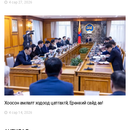
4 сар 27, 2026
Хоосон амлалт ходоод цатгахгүй, Ерөнхий сайд аа!
4 сар 14, 2026