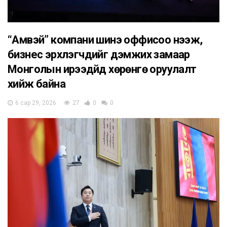
“Амвэй” компани шинэ оффисоо нээж,
бизнес эрхлэгчдийг дэмжих замаар
Монголын ирээдүйд хөрөнгө оруулалт
хийж байна
6 сар 29, 2026
27
0
0