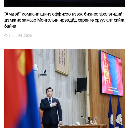
“Амвэй” компани шинэ оффисоо нээж, бизнес эрхлэгчдийг
дэмжих замаар Монголын ирээдүйд хөрөнгө оруулалт хийж
байна
6 сар 29, 2026