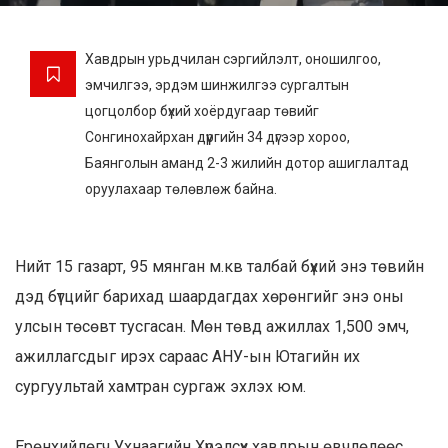
Хавдрын урьдчилан сэргийлэлт, оношилгоо,
эмчилгээ, эрдэм шинжилгээ сургалтын
цогцолбор бүхий хоёрдугаар төвийг
Сонгинохайрхан дүүргийн 34 дүгээр хороо,
Баянголын аманд 2-3 жилийн дотор ашиглалтад
оруулахаар төлөвлөж байна.
Нийт 15 газарт, 95 мянган м.кв талбай бүхий энэ төвийн
дэд бүтцийг барихад шаардагдах хөрөнгийг энэ оны
улсын төсөвт тусгасан. Мөн төвд ажиллах 1,500 эмч,
ажиллагсдыг ирэх сараас АНУ-ын Ютагийн их
сургуультай хамтран сургаж эхлэх юм.
Ерөнхийлөгч Ухнаагийн Хүрэлсүх хавдрын өвчлөлөөс