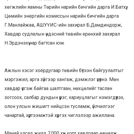
хөгжлийн яамны Төрийн нарийн бичгийн дарга И.Батхүү,
Цөмийн энергийн комиссын нарийн бичгийн дарга
Г.Манлайжав, АШУҮИС-ийн захирал Б.Дамдиндорж,
Хавдар судлалын үндэсний төвийн ерөнхий захирал
Н.Эрдэнэхүү нар багтсан юм.
Ажлын хэсэг хоёрдугаар төвийн бүтээн байгуулалтыг
мэргэжил, арга зүйгээр хангаж, дэмжлэг үзүүлнэ. Мөн
хавдар үүсгэж байгаа шалтгаан, нөхцөлийг таслан
зогсоох, салбар дундын үүрэг, хариуцлагыг нэмэгдүүлэх,
олон улсын жишигт нийцсэн тусламж, үйлчилгээг
чанартай, хүртээмжтэй хүргэх чиглэлээр ажиллана.
Манай улсад жилд 7,000 хүн хорт хавдраар өвчилж,