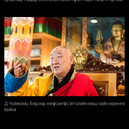
Д.Чойжамц: Бидэнд нигүүлсэнгүй сэтгэлийн маш сайн хөрөнгө
байна