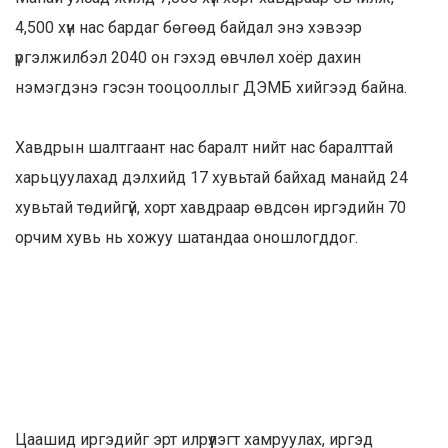
4,500 хүн нас бардаг бөгөөд байдал энэ хэвээр
үргэлжилбэл 2040 он гэхэд өвчлөл хоёр дахин
нэмэгдэнэ гэсэн тооцооллыг ДЭМБ хийгээд байна.
Хавдрын шалтгаант нас баралт нийт нас баралттай
харьцуулахад дэлхийд 17 хувьтай байхад манайд 24
хувьтай төдийгүй, хорт хавдраар өвдсөн иргэдийн 70
орчим хувь нь хожуу шатандаа оношлогддог.
Цаашид иргэдийг эрт илрүүлэгт хамруулах, иргэд