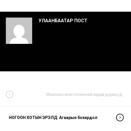
УЛААНБААТАР ПОСТ
Жинхэнэ жентелмений мөрдөх дүрмүүд
НОГООН ХОТЫН ЭРЭЛД: Агаарын бохирдол