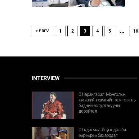
…
« PREV
1
2
3
4
5
16
INTERVIEW
С.Нарангэрэл: Монголын
хөгжлийн хамгийн том тээг нь
бидний ёс суртахууны
доройтол
О.Гүндэгмаа: Яг үнэндээ би
өөрөөрөө бахархдаг