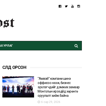
Х УРЛАГ
СҮҮЛД ОРСОН
“Амвэй” компани шинэ
оффисоо нээж, бизнес
эрхлэгчдийг дэмжих замаар
Монголын ирээдүйд хөрөнгө
оруулалт хийж байна
6 сар 29, 2026