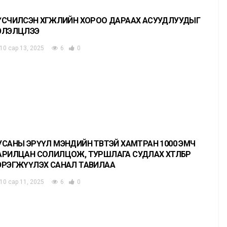
ҮСЧИЛСЭН ХӨГЖЛИЙН ХОРОО ДАРААХ АСУУДЛУУДЫГ
ЭЛЭЛЦЛЭЭ
10 сар 13, 2025
6
0
УСАНЫ ЭРҮҮЛ МЭНДИЙН ТӨВТЭЙ ХАМТРАН 1000 ЭМЧ
АРИЛЦАН СОЛИЛЦОЖ, ТУРШЛАГА СУДЛАХ ХӨТӨЛБӨР
ЭРЭГЖҮҮЛЭХ САНАЛ ТАВИЛАА
10 сар 11, 2025
6
0