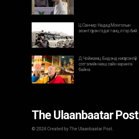
Ц.Санчир: Надад Монголын
эзэнт гүрэн гэдэг ганц л гэр бий
Д.Чойжамц: Бидэнд нигүүлсэнгүй
сэтгэлийн маш сайн хөрөнгө
байна
The Ulaanbaatar Post
© 2024 Created by The Ulaanbaatar Post.