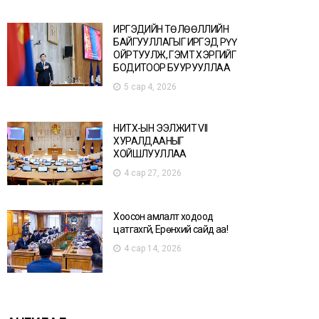
ИРГЭДИЙН ТӨЛӨӨЛЛИЙН
БАЙГУУЛЛАГЫГ ИРГЭД РҮҮ
ОЙРТУУЛЖ, ГЭМТ ХЭРГИЙГ
БОДИТООР БУУРУУЛЛАА
5 сар 4, 2026
НИТХ-ЫН ЭЭЛЖИТ VII
ХУРАЛДААНЫГ
ХОЙШЛУУЛЛАА
4 сар 27, 2026
Хоосон амлалт ходоод
цатгахгүй, Ерөнхий сайд аа!
4 сар 14, 2026