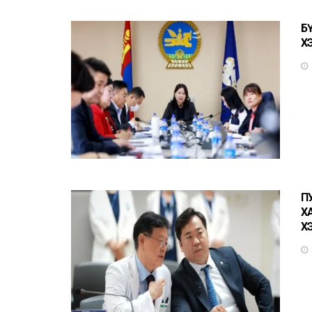
Б
Х
П
Х
Х