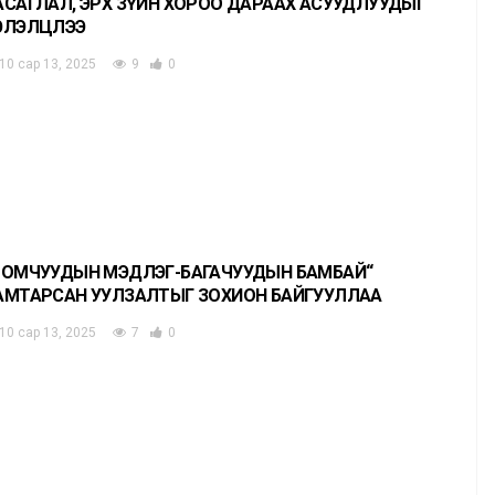
АСАГЛАЛ, ЭРХ ЗҮЙН ХОРОО ДАРААХ АСУУДЛУУДЫГ
ЭЛЭЛЦЛЭЭ
10 сар 13, 2025
9
0
ТОМЧУУДЫН МЭДЛЭГ-БАГАЧУУДЫН БАМБАЙ“
АМТАРСАН УУЛЗАЛТЫГ ЗОХИОН БАЙГУУЛЛАА
10 сар 13, 2025
7
0