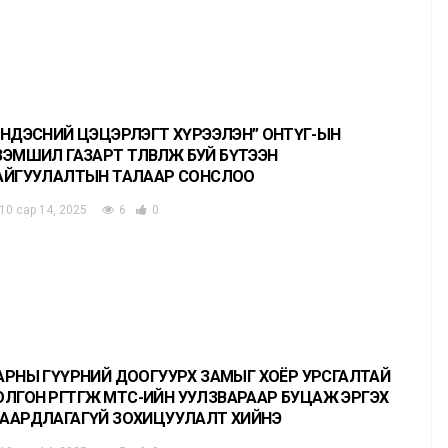
ҮНДЭСНИЙ ЦЭЦЭРЛЭГТ ХҮРЭЭЛЭН” ОНӨТҮГ-ЫН
ЗЭМШИЛ ГАЗАРТ ТӨЛӨВЛӨЖ БУЙ БҮТЭЭН
АЙГУУЛАЛТЫН ТАЛААР СОНСЛОО
10 сар 14, 2025
6
0
АРНЫ ГҮҮРНИЙ ДООГУУРХ ЗАМЫГ ХОЁР УРСГАЛТАЙ
ОЛГОН ӨРГӨТГӨЖ МТС-ИЙН УУЛЗВАРААР БУЦАЖ ЭРГЭХ
ААРДЛАГАГҮЙ ЗОХИЦУУЛАЛТ ХИЙНЭ