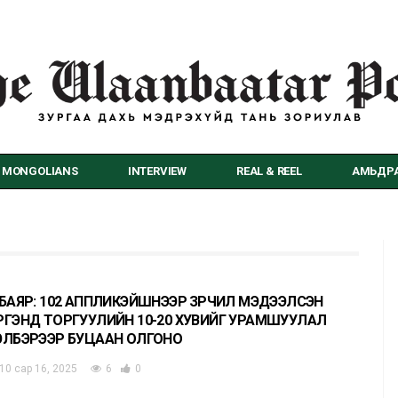
MONGOLIANS
INTERVIEW
REAL & REEL
АМЬДРА
.БАЯР: 102 АППЛИКЭЙШНЭЭР ЗӨРЧИЛ МЭДЭЭЛСЭН
РГЭНД ТОРГУУЛИЙН 10-20 ХУВИЙГ УРАМШУУЛАЛ
ЭЛБЭРЭЭР БУЦААН ОЛГОНО
10 сар 16, 2025
6
0