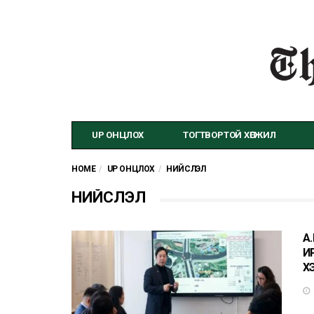
UP ОНЦЛОХ
ТОГТВОРТОЙ ХӨГЖИЛ
HOME
UP ОНЦЛОХ
НИЙСЛЭЛ
НИЙСЛЭЛ
А
И
Х