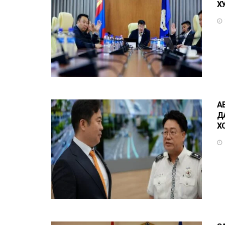
Х
А
Д
Х