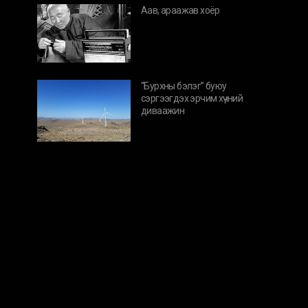
Аав, араажав хоёр
“Бурхны бэлэг” буюу
сэргээгдэх эрчим хүчний
диваажин