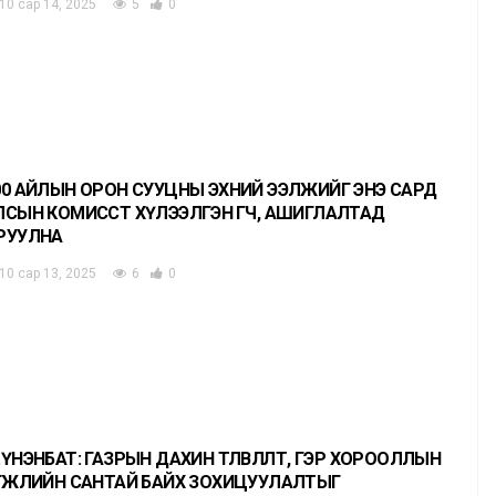
10 сар 14, 2025
5
0
00 АЙЛЫН ОРОН СУУЦНЫ ЭХНИЙ ЭЭЛЖИЙГ ЭНЭ САРД
ЛСЫН КОМИССТ ХҮЛЭЭЛГЭН ӨГЧ, АШИГЛАЛТАД
РУУЛНА
10 сар 13, 2025
6
0
.ҮНЭНБАТ: ГАЗРЫН ДАХИН ТӨЛӨВЛӨЛТ, ГЭР ХОРООЛЛЫН
ӨГЖЛИЙН САНТАЙ БАЙХ ЗОХИЦУУЛАЛТЫГ