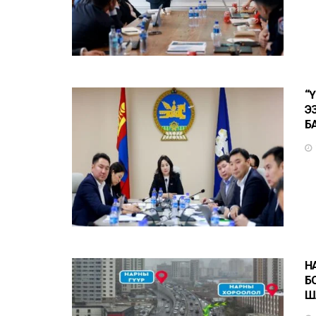
“
Э
Б
Н
Б
Ш