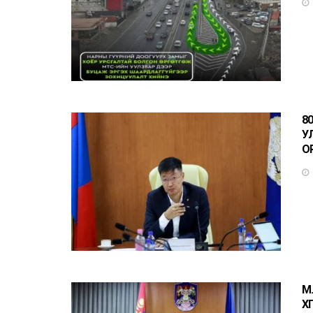
8
У
О
М
Х