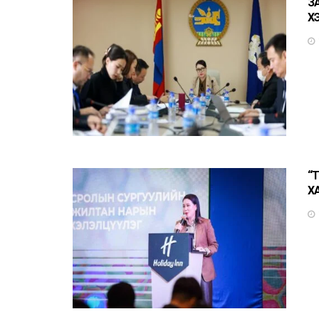
З
Х
“
Х