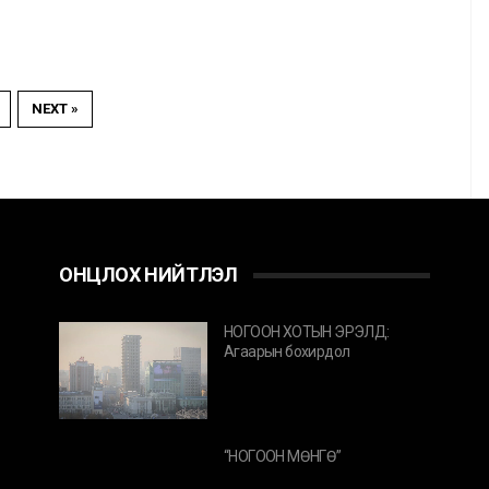
NEXT »
ОНЦЛОХ НИЙТЛЭЛ
НОГООН ХОТЫН ЭРЭЛД:
Агаарын бохирдол
“НОГООН МӨНГӨ”